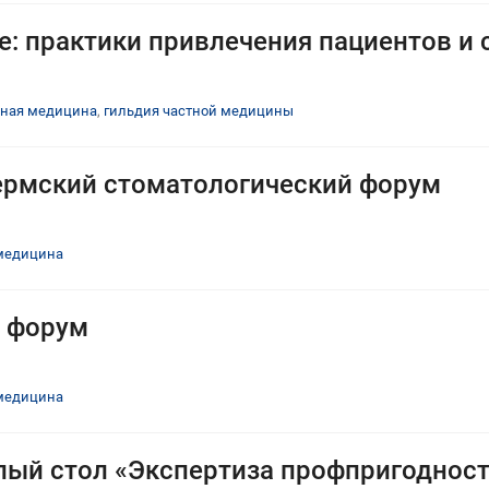
: практики привлечения пациентов и 
тная медицина
,
гильдия частной медицины
 Пермский стоматологический форум
медицина
й форум
медицина
лый стол «Экспертиза профпригоднос