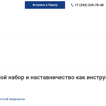
+7 (342) 235-78-48
Вступить в Палату
ой набор и наставничество как инстр
астной медицины