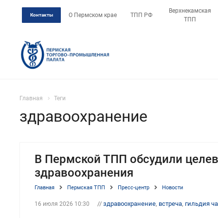
Верхнекамская
О Пермском крае
ТПП РФ
Контакты
ТПП
Главная
Теги
здравоохранение
В Пермской ТПП обсудили целев
здравоохранения
Главная
Пермская ТПП
Пресс-центр
Новости
//
здравоохранение
,
встреча
,
гильдия ч
16 июля 2026 10:30