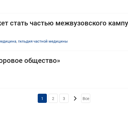
ет стать частью межвузовского камп
медицина
,
гильдия частной медицины
доровое общество»
1
2
3
Все