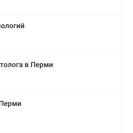
нологий
толога в Перми
 Перми