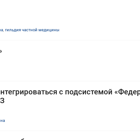
на
,
гильдия частной медицины
»
нтегрироваться с подсистемой «Феде
СЗ
ина