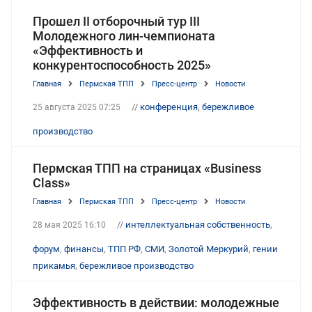
Прошел II отборочный тур III
Молодежного лин-чемпионата
«Эффективность и
конкурентоспособность 2025»
Главная
Пермская ТПП
Пресс-центр
Новости
//
конференция
,
бережливое
25 августа 2025 07:25
производство
Пермская ТПП на страницах «Business
Class»
Главная
Пермская ТПП
Пресс-центр
Новости
//
интеллектуальная собственность
,
28 мая 2025 16:10
форум
,
финансы
,
ТПП РФ
,
СМИ
,
Золотой Меркурий
,
гении
прикамья
,
бережливое производство
Эффективность в действии: молодежные