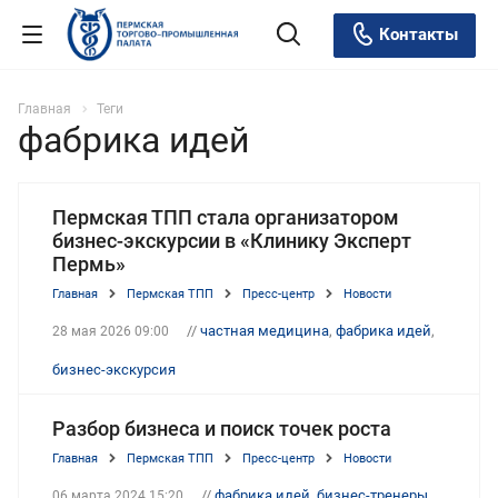
Контакты
Главная
Теги
фабрика идей
Пермская ТПП стала организатором
бизнес-экскурсии в «Клинику Эксперт
Пермь»
Главная
Пермская ТПП
Пресс-центр
Новости
//
частная медицина
,
фабрика идей
,
28 мая 2026 09:00
бизнес-экскурсия
Разбор бизнеса и поиск точек роста
Главная
Пермская ТПП
Пресс-центр
Новости
//
фабрика идей
,
бизнес-тренеры
,
06 марта 2024 15:20