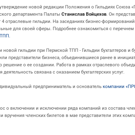
утверждение новой редакции Положения о Гильдиях Союза «
ского департамента Палаты
Станислав Войцехов
. Он предст
 4 отраслевые гильдии. На заседаниях бизнес-формирований 
ьные для своей сферы. Подробнее ознакомиться с перечнем
 ТПП.
 новой гильдии при Пермской ТПП - Гильдии бухгалтеров и б
или представители бизнеса, объединившиеся ранее в инициа
 решение о ее создании. Работа в рамках отраслевого объе
 деятельность связана с оказанием бухгалтерских услуг.
ндивидуальный предприниматель и основатель
компании «ПР
рос о включении и исключении ряда компаний из состава чл
 вручения членских билетов в мае представители этих комп