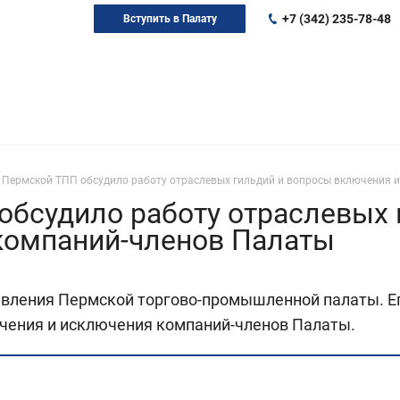
+7 (342) 235-78-48
Вступить в Палату
 Пермской ТПП обсудило работу отраслевых гильдий и вопросы включения 
бсудило работу отраслевых 
компаний-членов Палаты
авления Пермской торгово-промышленной палаты. Ег
ючения и исключения компаний-членов Палаты.