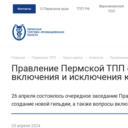
Верхнекамская
О Пермском крае
ТПП РФ
Контакты
ТПП
Главная
Пермская ТПП
Пресс-центр
Новости
Правление
Правление Пермской ТПП о
включения и исключения 
26 апреля состоялось очередное заседание Пр
создание новой гильдии, а также вопросы вкл
29 апреля 2024