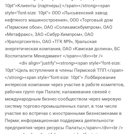
10pt">Клиенты (партнеры):</span></strong><span
style="font-size: 10pt"> ООО «Лысьвенский завод
нефтяного машиностроения», ООО «Торговый дом
«Пермские обои», ОАО «Соликамскбумпром», ОАО
«Метафракс», ЗАО «Сибур-Химпром», ОАО
«Уралоргсинтез», ОАО «ТГК №9», Уральская
энергетическая компания, ОАО «Камская долина», БС
Хоспиталити Менеджмент </span></div><br />
<div align="justify"><strong><span style="font-size:
10pt">Цель вступления в члены Пермской ТПП:</span>
</strong><span style="font-size: 10pt"> Лоббирование
интересов компании через участие в работе комитетов,
рабочих групп при Палате; налаживание связей с
международным бизнес-сообществом через мировую
систему торгово-промышленных палат, в том числе
участие во встречах с иностранными бизнесменами в
Перми; информационная поддержка деятельности
предприятия через ресурсы Палаты;</span></div><br />