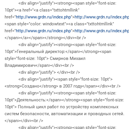
<div align="justify"><strong><span style="font-size:
10pt"><a href="<a class="txttohtmllink"
href="
http://www.grdn.ru/index.php
">
http://www.grdn.ru/index.ph
<span style="color: windowtext"><a class="txttohtmllink"
href="
http://www.grdn.ru/index.php
">
http://www.grdn.ru/index.ph
</span></a></span></strong></div><br />
<div align="justify"><strong><span style="font-size:
10pt">Генеральный директор:</span></strong><span
style="font-size: 10pt"> Смирнов Михаил
Владимирович</span></div><br />
<div align="justify"> </div><br />
<div align="justify"><span style="font-size: 10pt">
<strong>Создано</strong> в 2007 году</span></div><br />
<div align="justify"><strong><span style="font-size:
10pt">Деятельность:</span></strong><span style="font-size:
10pt"> Полный цикл работ по устройству комплексных
систем безопасности, автоматизации и проводных сетей.
</span></div><br />
<div align="justify"><strong><span style="font-size: