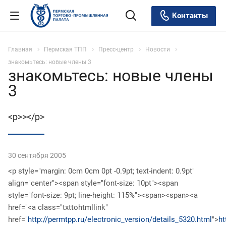
Контакты
Главная
Пермская ТПП
Пресс-центр
Новости
знакомьтесь: новые члены 3
знакомьтесь: новые члены
3
<p>></p>
30 сентября 2005
<p style="margin: 0cm 0cm 0pt -0.9pt; text-indent: 0.9pt"
align="center"><span style="font-size: 10pt"><span
style="font-size: 9pt; line-height: 115%"><span><span><a
href="<a class="txttohtmllink"
href="
http://permtpp.ru/electronic_version/details_5320.html
">
ht