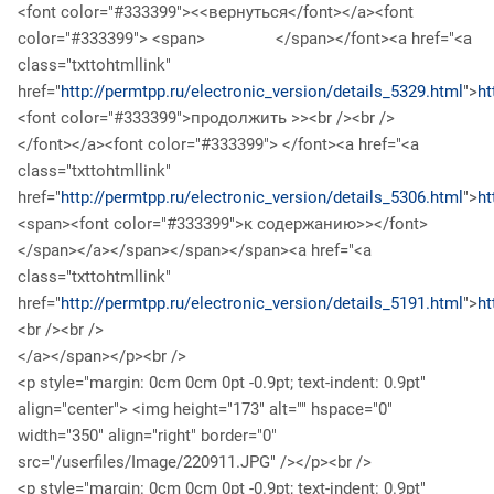
<font color="#333399"><<вернуться</font></a><font
color="#333399"> <span> </span></font><a href="<a
class="txttohtmllink"
href="
http://permtpp.ru/electronic_version/details_5329.html
">
ht
<font color="#333399">продолжить >><br /><br />
</font></a><font color="#333399"> </font><a href="<a
class="txttohtmllink"
href="
http://permtpp.ru/electronic_version/details_5306.html
">
ht
<span><font color="#333399">к содержанию>></font>
</span></a></span></span></span><a href="<a
class="txttohtmllink"
href="
http://permtpp.ru/electronic_version/details_5191.html
">
ht
<br /><br />
</a></span></p><br />
<p style="margin: 0cm 0cm 0pt -0.9pt; text-indent: 0.9pt"
align="center"> <img height="173" alt="" hspace="0"
width="350" align="right" border="0"
src="/userfiles/Image/220911.JPG" /></p><br />
<p style="margin: 0cm 0cm 0pt -0.9pt; text-indent: 0.9pt"