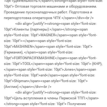
10pt">Деятельность:</span></strong><span style="font-size:
10pt"> Оптовая торговля машинами и оборудованием.
Проведение пусконаладочных работ. Подготовка и
переподготовка операторов ЧПУ. </span></div><br />
<div align="justify"><strong><span style="font-size:
10pt">Клиенты (партнеры):</span></strong><span
style="font-size: 10pt">WAGNER</span><span style="font-
size: 10pt">-</span><span style="font-size:
10pt">MASHINEN</span><span style="font-size: 10pt">
(Германия), </span><span style="font-size:
10pt">FORTONPACIFKMASHINE</span><span style="font-
size: 10pt">TOOL</span><span style="font-size: 10pt"> (КНР),
</span><span style="font-size: 10pt">Jones</span><span
style="font-size: 10pt">and</span><span style="font-size:
10pt">Shipman</span><span style="font-size: 10pt">
(Англия).</span></div><br />
<div align="justify"><strong><span style="font-size:
10pt">Цель вступления в члены Пермской ТПП:</span>
</strong><span style="font-size: 10pt"> Получение