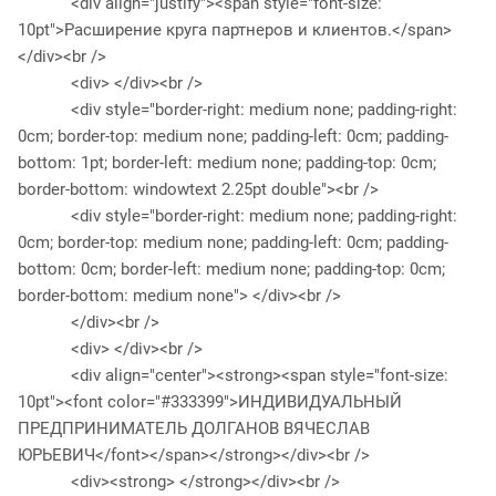
<div align="justify"><span style="font-size:
10pt">Расширение круга партнеров и клиентов.</span>
</div><br />
<div> </div><br />
<div style="border-right: medium none; padding-right:
0cm; border-top: medium none; padding-left: 0cm; padding-
bottom: 1pt; border-left: medium none; padding-top: 0cm;
border-bottom: windowtext 2.25pt double"><br />
<div style="border-right: medium none; padding-right:
0cm; border-top: medium none; padding-left: 0cm; padding-
bottom: 0cm; border-left: medium none; padding-top: 0cm;
border-bottom: medium none"> </div><br />
</div><br />
<div> </div><br />
<div align="center"><strong><span style="font-size:
10pt"><font color="#333399">ИНДИВИДУАЛЬНЫЙ
ПРЕДПРИНИМАТЕЛЬ ДОЛГАНОВ ВЯЧЕСЛАВ
ЮРЬЕВИЧ</font></span></strong></div><br />
<div><strong> </strong></div><br />