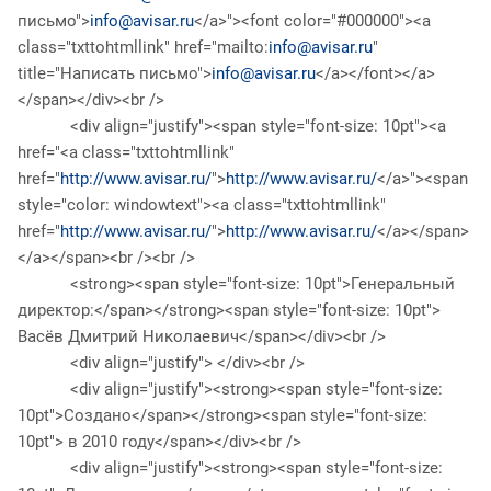
письмо">
info@avisar.ru
</a>"><font color="#000000"><a
class="txttohtmllink" href="mailto:
info@avisar.ru
"
title="Написать письмо">
info@avisar.ru
</a></font></a>
</span></div><br />
<div align="justify"><span style="font-size: 10pt"><a
href="<a class="txttohtmllink"
href="
http://www.avisar.ru/
">
http://www.avisar.ru/
</a>"><span
style="color: windowtext"><a class="txttohtmllink"
href="
http://www.avisar.ru/
">
http://www.avisar.ru/
</a></span>
</a></span><br /><br />
<strong><span style="font-size: 10pt">Генеральный
директор:</span></strong><span style="font-size: 10pt">
Васёв Дмитрий Николаевич</span></div><br />
<div align="justify"> </div><br />
<div align="justify"><strong><span style="font-size:
10pt">Создано</span></strong><span style="font-size:
10pt"> в 2010 году</span></div><br />
<div align="justify"><strong><span style="font-size: