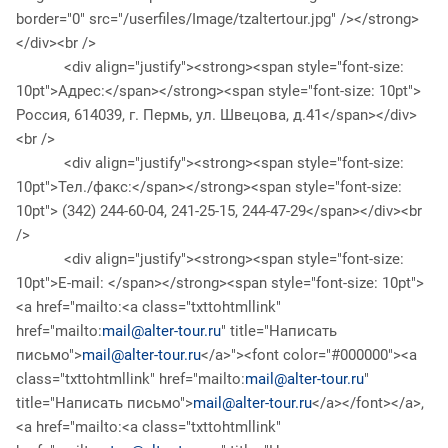
border="0" src="/userfiles/Image/tzaltertour.jpg" /></strong>
</div><br />
<div align="justify"><strong><span style="font-size:
10pt">Адрес:</span></strong><span style="font-size: 10pt">
Россия, 614039, г. Пермь, ул. Швецова, д.41</span></div>
<br />
<div align="justify"><strong><span style="font-size:
10pt">Тел./факс:</span></strong><span style="font-size:
10pt"> (342) 244-60-04, 241-25-15, 244-47-29</span></div><br
/>
<div align="justify"><strong><span style="font-size:
10pt">E-mail: </span></strong><span style="font-size: 10pt">
<a href="mailto:<a class="txttohtmllink"
href="mailto:
mail@alter-tour.ru
" title="Написать
письмо">
mail@alter-tour.ru
</a>"><font color="#000000"><a
class="txttohtmllink" href="mailto:
mail@alter-tour.ru
"
title="Написать письмо">
mail@alter-tour.ru
</a></font></a>,
<a href="mailto:<a class="txttohtmllink"