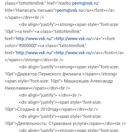
class="txttohtmllink" href="mailto:
perm@vsk.ru
"
title="Написать письмо">
perm@vsk.ru
</a></font></a>
</span></div><br />
<div align="justify"><strong><span style="font-size:
10pt"><a href="<a class="txttohtmllink"
href="
http://www.vsk.ru/
">
http://www.vsk.ru/
</a>"><font
color="#000000"><a class="txttohtmllink"
href="
http://www.vsk.ru/
">
http://www.vsk.ru/
</a></font></a>
</span></strong></div><br />
<div align="justify"><strong><span style="font-size:
10pt">Директор Пермского филиала:</span></strong>
<span style="font-size: 10pt"> Машковцев Александр
Николаевич</span></div><br />
<div align="justify"> </div><br />
<div align="justify"><span style="font-size:
10pt">Создано в 2010году</span></div><br />
<div align="justify"><span style="font-size:
10pt">Деятельность: Страховые услуги</span></div><br />
<div align="justify"><strong><span style="font-size: