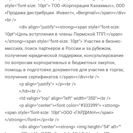
style="font-size: 10pt"> ТОО «Корпорация Казахмыс», ООО
«Продажа дистрибуции. Инвест», «Bergmail»</span></div>
<br />
<div align="justify"><strong><span style="font-size:
10pt">Цель вступления в члены Пермской ТПП:</span>
</strong><span style="font-size: 10pt"> Участие в бизнес-
миссиях, поиск партнеров в России и за рубежом,
получение юридической поддержки, консультирование
по вопросам корпоративных и бюджетных закупок,
помощь в подготовке документов для участия в торгах,
получение сертификатов.</span></div><br />
<p align="justify"> </p><br />
</td><br />
<td valign="top" align="left" width="350"><br />
<p align="center"><font color="#333399"> <strong>
<span style="font-size: 10pt">ООО «ГАРДИАН»</span>
</strong></font></p><br />
<div align="center"><strong> <img height="54" alt=""