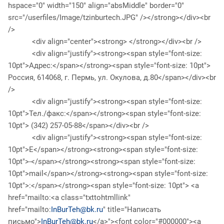
hspace="0" width="150" align="absMiddle" border="0"
src="/userfiles/Image/tzinburtech.JPG" /></strong></div><br
/>
<div align="center"><strong> </strong></div><br />
<div align="justify"><strong><span style="font-size:
10pt">Адрес:</span></strong><span style="font-size: 10pt">
Россия, 614068, г. Пермь, ул. Окулова, д.80</span></div><br
/>
<div align="justify"><strong><span style="font-size:
10pt">Тел./факс:</span></strong><span style="font-size:
10pt"> (342) 257-05-88</span></div><br />
<div align="justify"><strong><span style="font-size:
10pt">E</span></strong><strong><span style="font-size:
10pt">-</span></strong><strong><span style="font-size:
10pt">mail</span></strong><strong><span style="font-size:
10pt">:</span></strong><span style="font-size: 10pt"> <a
href="mailto:<a class="txttohtmllink"
href="mailto:
InBurTeh@bk.ru
" title="Написать
письмо">
InBurTeh@bk.ru
</a>"><font color="#000000"><a