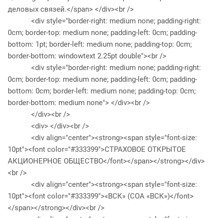
деловых связей.</span> </div><br />
<div style="border-right: medium none; padding-right:
0cm; border-top: medium none; padding-left: 0cm; padding-
bottom: 1pt; border-left: medium none; padding-top: 0cm;
border-bottom: windowtext 2.25pt double"><br />
<div style="border-right: medium none; padding-right:
0cm; border-top: medium none; padding-left: 0cm; padding-
bottom: 0cm; border-left: medium none; padding-top: 0cm;
border-bottom: medium none"> </div><br />
</div><br />
<div> </div><br />
<div align="center"><strong><span style="font-size:
10pt"><font color="#333399">СТРАХОВОЕ ОТКРЫТОЕ
АКЦИОНЕРНОЕ ОБЩЕСТВО</font></span></strong></div>
<br />
<div align="center"><strong><span style="font-size:
10pt"><font color="#333399">«ВСК» (СОА «ВСК»)</font>
</span></strong></div><br />