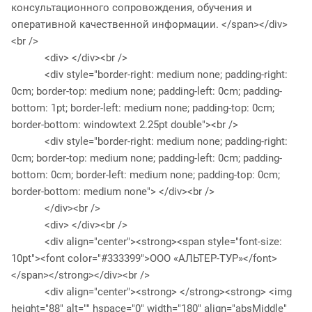
консультационного сопровождения, обучения и
оперативной качественной информации. </span></div>
<br />
<div> </div><br />
<div style="border-right: medium none; padding-right:
0cm; border-top: medium none; padding-left: 0cm; padding-
bottom: 1pt; border-left: medium none; padding-top: 0cm;
border-bottom: windowtext 2.25pt double"><br />
<div style="border-right: medium none; padding-right:
0cm; border-top: medium none; padding-left: 0cm; padding-
bottom: 0cm; border-left: medium none; padding-top: 0cm;
border-bottom: medium none"> </div><br />
</div><br />
<div> </div><br />
<div align="center"><strong><span style="font-size:
10pt"><font color="#333399">ООО «АЛЬТЕР-ТУР»</font>
</span></strong></div><br />
<div align="center"><strong> </strong><strong> <img
height="88" alt="" hspace="0" width="180" align="absMiddle"