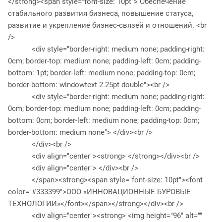
</strong><span style="font-size: 10pt"> Обеспечение
стабильного развития бизнеса, повышение статуса,
развитие и укрепление бизнес-связей и отношений. <br
/>
<div style="border-right: medium none; padding-right:
0cm; border-top: medium none; padding-left: 0cm; padding-
bottom: 1pt; border-left: medium none; padding-top: 0cm;
border-bottom: windowtext 2.25pt double"><br />
<div style="border-right: medium none; padding-right:
0cm; border-top: medium none; padding-left: 0cm; padding-
bottom: 0cm; border-left: medium none; padding-top: 0cm;
border-bottom: medium none"> </div><br />
</div><br />
<div align="center"><strong> </strong></div><br />
<div align="center"> </div><br />
</span><strong><span style="font-size: 10pt"><font
color="#333399">ООО «ИННОВАЦИОННЫЕ БУРОВЫЕ
ТЕХНОЛОГИИ»</font></span></strong></div><br />
<div align="center"><strong> <img height="96" alt=""