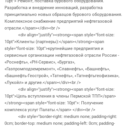
10pt"> Ремонт, поставка бурового оборудования.
Разработка и внедрение инноваций, разработка
принципиально новых образцов бурового оборудования.
Комплексное снабжение предприятий нефтегазовой
отрасли.</span></div><br />
<div align="justify"><strong><span style="font-size:
10pt">Клиенты (партнеры):</span></strong><span
style="font-size: 10pt">крупнейшие предприятия и
сервисные организации нефтегазовой отрасли России -
«Роснефть», «РН-Сервис», «Бургаз»,
«Газпромподземремонт», «Славнефть», «Башнефть»,
«Башнефть-Геострой», «Татнефть», «Татнефтьгеофизика»,
«Лукойл» и другие.</span></div><br />
<div align="justify"><strong><span style="font-size:
10pt">Цель вступления в члены Пермской ТПП</span>
</strong><span style="font-size: 10pt">: Получение
комплекса услуг Палаты.</span> </div><br />
<div style="border-right: medium none; padding-right:
0cm; border-top: medium none; padding-left: 0cm; padding-