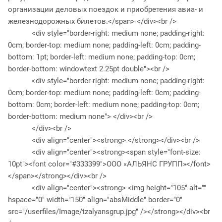
организации деловых поездок и приобретения авиа- и
железнодорожных билетов.</span> </div><br />
<div style="border-right: medium none; padding-right:
0cm; border-top: medium none; padding-left: 0cm; padding-
bottom: 1pt; border-left: medium none; padding-top: 0cm;
border-bottom: windowtext 2.25pt double"><br />
<div style="border-right: medium none; padding-right:
0cm; border-top: medium none; padding-left: 0cm; padding-
bottom: 0cm; border-left: medium none; padding-top: 0cm;
border-bottom: medium none"> </div><br />
</div><br />
<div align="center"><strong> </strong></div><br />
<div align="center"><strong><span style="font-size:
10pt"><font color="#333399">ООО «АЛЬЯНС ГРУПП»</font>
</span></strong></div><br />
<div align="center"><strong> <img height="105" alt=""
hspace="0" width="150" align="absMiddle" border="0"
src="/userfiles/Image/tzalyansgrup.jpg" /></strong></div><br