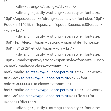
/>
<div><strong> </strong></div><br />
<div align="justify"><strong><span style="font-size:
10pt">Адрес:</span></strong><span style="font-size: 10pt">
Россия, 614025, г. Пермь, ул. Героев Хасана, д.80</span>
</div><br />
<div align="justify"><strong><span style="font-size:
10pt">Тел./факс:</span></strong><span style="font-size:
10pt"> (342) 294-91-00</span></div><br />
<div align="justify"><strong><span style="font-size:
10pt">E-mail:</span></strong><span style="font-size: 10pt">
<a href="mailto:<a class="txttohtmllink"
href="mailto:
solntsevav@alliance-perm.ru
" title="Написать
письмо">
solntsevav@alliance-perm.ru
</a>"><font
color="#000000"><a class="txttohtmllink"
href="mailto:
solntsevav@alliance-perm.ru
" title="Написать
письмо">
solntsevav@alliance-perm.ru
</a></font></a>
</span></div><br />
<div align="justify"><strong><span style="font-size: