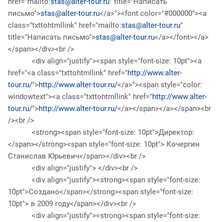
href="mailto:
stas@alter-tour.ru
" title="Написать
письмо">
stas@alter-tour.ru
</a>"><font color="#000000"><a
class="txttohtmllink" href="mailto:
stas@alter-tour.ru
"
title="Написать письмо">
stas@alter-tour.ru
</a></font></a>
</span></div><br />
<div align="justify"><span style="font-size: 10pt"><a
href="<a class="txttohtmllink" href="
http://www.alter-
tour.ru/
">
http://www.alter-tour.ru/
</a>"><span style="color:
windowtext"><a class="txttohtmllink" href="
http://www.alter-
tour.ru/
">
http://www.alter-tour.ru/
</a></span></a></span><br
/><br />
<strong><span style="font-size: 10pt">Директор:
</span></strong><span style="font-size: 10pt"> Кочергин
Станислав Юрьевич</span></div><br />
<div align="justify"> </div><br />
<div align="justify"><strong><span style="font-size:
10pt">Создано</span></strong><span style="font-size:
10pt"> в 2009 году</span></div><br />
<div align="justify"><strong><span style="font-size: