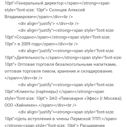
10pt">Генеральный директор:</span></strong><span
style="font-size: 10pt"> Солнцев Алексей
Владимирович</span></div><br />
<div align="justify"> </div><br />
<div align="justify"><strong><span style="font-size:
10pt">Создано</span></strong><span style="font-size:
10pt"> в 2009 году</span></div><br />
<div align="justify"><strong><span style="font-size:
10pt">Деятельность:</span></strong><span style="font-size:
10pt"> Оптовая торговля безалкогольными напитками,
оптовая торговля пивом, хранение и складирование.
</span></div><br />
<div align="justify"><strong><span style="font-size:
10pt">Клиенты (партнеры):</span></strong><span
style="font-size: 10pt"> ЗАО «Пивоварня «Эфес» (г.Москва);
ООО «Хайнекен».</span></div><br />
<div align="justify"><strong><span style="font-size:
10pt">Цель вступления в члены Пермской ТПП:</span>
</strong><span style="font-size: 10pt"> Расширение