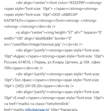
<div align="center"><font color="#333399"><strong>
<span style="font-size: 10pt"> </span></strong><strong>
<span style="font-size: 10pt">ООО «АВИСАР
КАПИТАЛ»</span></strong></font><strong> </strong>
<strong> </strong></div><br />
<p align="center"><img height="57" alt="" hspace="0"
width="100" align="absMiddle" border="0"
src="/userfiles/Image/tzavisar.jpg" /></p><br />
<div align="justify"><strong><span style="font-size:
10pt">Адрес:</span></strong><span style="font-size: 10pt">
Россия, 614010, г.Пермь, ул.Клары Цеткин, д.10А. офис
709</span></div><br />
<div align="justify"><strong><span style="font-size:
10pt">Тел./факс:</span></strong><span style="font-size:
10pt"> (342) 241-05-20</span></div><br />
<div align="justify"><strong><span style="font-size:
10pt">E-mail:</span></strong><span style="font-size: 10pt">
<a href="mailto:<a class="txttohtmllink"
href="mailto:
info@avisar.ru
" title="Написать