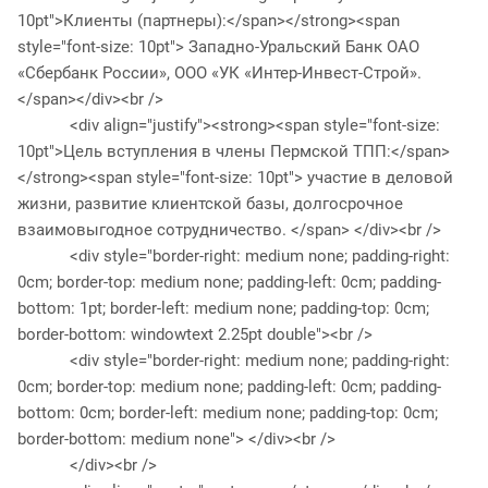
10pt">Клиенты (партнеры):</span></strong><span
style="font-size: 10pt"> Западно-Уральский Банк ОАО
«Сбербанк России», ООО «УК «Интер-Инвест-Строй».
</span></div><br />
<div align="justify"><strong><span style="font-size:
10pt">Цель вступления в члены Пермской ТПП:</span>
</strong><span style="font-size: 10pt"> участие в деловой
жизни, развитие клиентской базы, долгосрочное
взаимовыгодное сотрудничество. </span> </div><br />
<div style="border-right: medium none; padding-right:
0cm; border-top: medium none; padding-left: 0cm; padding-
bottom: 1pt; border-left: medium none; padding-top: 0cm;
border-bottom: windowtext 2.25pt double"><br />
<div style="border-right: medium none; padding-right:
0cm; border-top: medium none; padding-left: 0cm; padding-
bottom: 0cm; border-left: medium none; padding-top: 0cm;
border-bottom: medium none"> </div><br />
</div><br />