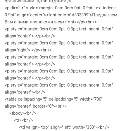
организациям. </font></p><br />
<p dir="ltr" style="margin: 0cm 0cm 0pt -0.9pt; text-indent:
0.9pt" align="center"><font color="#333399">Предлагаем
Вам с ними познакомиться</font></p><br />
<p style="margin: 0cm 0cm 0pt -0.9pt; text-indent: 0.9pt"
align="center"> </p><br />
<p style="margin: 0cm 0cm 0pt -0.9pt; text-indent: 0.9pt"
align="right"> </p><br />
<p style="margin: 0cm 0cm 0pt -0.9pt; text-indent: 0.9pt"
align="center"> </p><br />
<p style="margin: 0cm 0cm 0pt -0.9pt; text-indent: 0.9pt"
align="center"> </p><br />
<p style="margin: 0cm 0cm 0pt -0.9pt; text-indent: 0.9pt"
align="center"><br />
<table cellspacing="5" cellpadding="5" width="700"
align="center" border="0"><br />
<tbody><br />
<tr><br />
<td valign="top" align="left" width="350"><br />