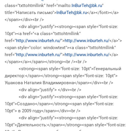
class="txttohtmllink" href="mailto:
InBurTeh@bk.ru
"
title="Написать письмо">
InBurTeh@bk.ru
</a></font></a>
</span></div><br />
<div align="justify"><strong><span style="font-size:
10pt"><a href="<a class="txttohtmllink"
href="
http://www.inburteh.ru/
">
http://www.inburteh.ru/
</a>">
<span style="color: windowtext"><a class="txttohtmllink"
href="
http://www.inburteh.ru/
">
http://www.inburteh.ru/
</a>
</span></a></span></strong><br /><br />
<strong><span style="font-size: 10pt">Генеральный
директор:</span></strong><span style="font-size: 10pt">
Ушакова Наталия Владимировна</span></div><br />
<div align="justify"> </div><br />
<div align="justify"><strong><span style="font-size:
10pt">Создано</span></strong><span style="font-size:
10pt"> в 2009 году</span></div><br />
<div align="justify"><strong><span style="font-size:
10pt">Деятельность:</span></strong><span style="font-size: