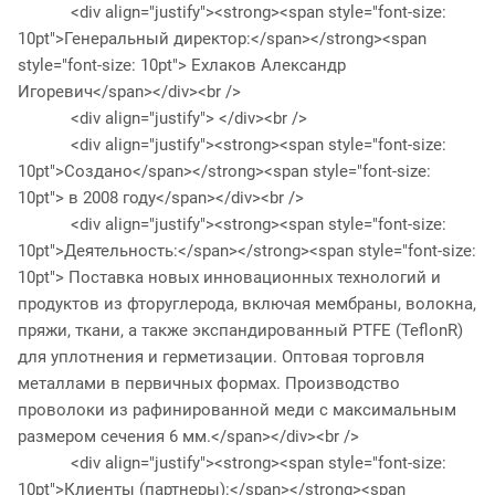
<div align="justify"><strong><span style="font-size:
10pt">Генеральный директор:</span></strong><span
style="font-size: 10pt"> Ехлаков Александр
Игоревич</span></div><br />
<div align="justify"> </div><br />
<div align="justify"><strong><span style="font-size:
10pt">Создано</span></strong><span style="font-size:
10pt"> в 2008 году</span></div><br />
<div align="justify"><strong><span style="font-size:
10pt">Деятельность:</span></strong><span style="font-size:
10pt"> Поставка новых инновационных технологий и
продуктов из фторуглерода, включая мембраны, волокна,
пряжи, ткани, а также экспандированный PTFE (TeflonR)
для уплотнения и герметизации. Оптовая торговля
металлами в первичных формах. Производство
проволоки из рафинированной меди с максимальным
размером сечения 6 мм.</span></div><br />
<div align="justify"><strong><span style="font-size:
10pt">Клиенты (партнеры):</span></strong><span