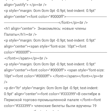
align="justify"> </p><br />
<p style="margin: 0cm 0cm 0pt -0.9pt; text-indent: 0.9pt"
align="center"><font color="#0000ff">-----------------------------------------
-------------------------------------------------------</font></p><br />
<h1 align="center"> Знакомьтесь: новые члены
Палаты</h1><br />
<p style="margin: 0cm 0cm 0pt -0.9pt; text-indent: 0.9pt"
align="center"><span style="font-size: 10pt"><font
color="#0000ff">----------------------------------------------------------------------------
-</font></span></p><br />
<p style="margin: 0cm 0cm 0pt -0.9pt; text-indent: 0.9pt"
align="center"><font color="#0000ff"> <span style="font-size:
10pt"><font color="#0000ff"> </font></span></font></p><br
/>
<p dir="ltr" style="margin: 0cm 0cm 0pt -0.9pt; text-indent:
0.9pt" align="center"><font color="#333399">В сентябре в
Пермской торгово-промышленной палате </font><font
color="#333399"> членские билеты были вручены 19