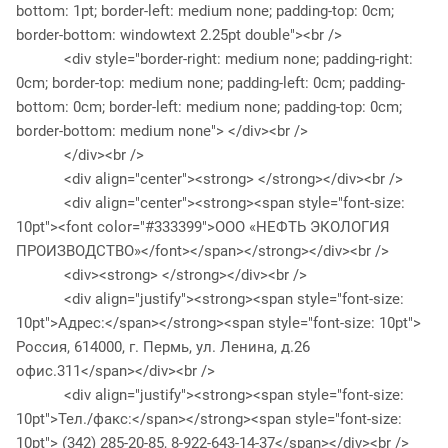
bottom: 1pt; border-left: medium none; padding-top: 0cm;
border-bottom: windowtext 2.25pt double"><br />
<div style="border-right: medium none; padding-right:
0cm; border-top: medium none; padding-left: 0cm; padding-
bottom: 0cm; border-left: medium none; padding-top: 0cm;
border-bottom: medium none"> </div><br />
</div><br />
<div align="center"><strong> </strong></div><br />
<div align="center"><strong><span style="font-size:
10pt"><font color="#333399">ООО «НЕФТЬ ЭКОЛОГИЯ
ПРОИЗВОДСТВО»</font></span></strong></div><br />
<div><strong> </strong></div><br />
<div align="justify"><strong><span style="font-size:
10pt">Адрес:</span></strong><span style="font-size: 10pt">
Россия, 614000, г. Пермь, ул. Ленина, д.26
офис.311</span></div><br />
<div align="justify"><strong><span style="font-size:
10pt">Тел./факс:</span></strong><span style="font-size:
10pt"> (342) 285-20-85, 8-922-643-14-37</span></div><br />