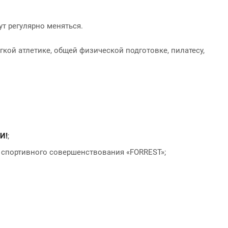
т регулярно меняться.
кой атлетике, общей физической подготовке, пилатесу,
И!
;
а спортивного совершенствования «FORREST»;