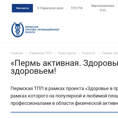
Верхнекамская
О Пермском крае
ТПП РФ
Контакты
ТПП
Главная
Пермская ТПП
Пресс-центр
Новости
«Пермь ак
«Пермь активная. Здоров
здоровьем!
Пермская ТПП в рамках проекта «Здоровье в п
рамках которого на популярной и любимой площ
профессионалами в области физической активн