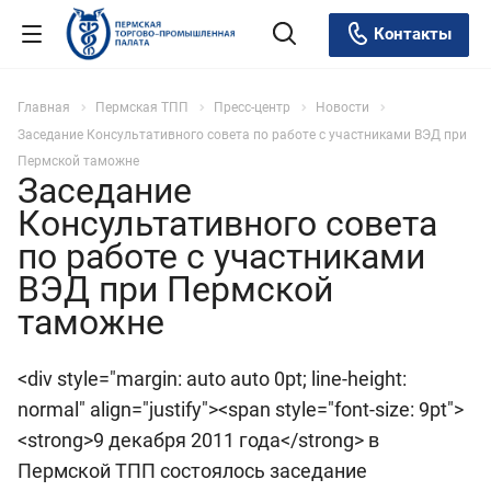
Контакты
Главная
Пермская ТПП
Пресс-центр
Новости
Заседание Консультативного совета по работе с участниками ВЭД при
Пермской таможне
Заседание
Консультативного совета
по работе с участниками
ВЭД при Пермской
таможне
<div style="margin: auto auto 0pt; line-height:
normal" align="justify"><span style="font-size: 9pt">
<strong>9 декабря 2011 года</strong> в
Пермской ТПП состоялось заседание