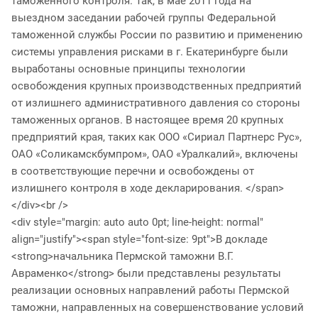
таможенного контроля. Так, в мае 2011 года на
выездном заседании рабочей группы Федеральной
таможенной службы России по развитию и применению
системы управления рисками в г. Екатеринбурге были
выработаны основные принципы технологии
освобождения крупных производственных предприятий
от излишнего административного давления со стороны
таможенных органов. В настоящее время 20 крупных
предприятий края, таких как ООО «Сириал Партнерс Рус»,
ОАО «Соликамскбумпром», ОАО «Уралкалий», включены
в соответствующие перечни и освобождены от
излишнего контроля в ходе декларирования. </span>
</div><br />
<div style="margin: auto auto 0pt; line-height: normal"
align="justify"><span style="font-size: 9pt">В докладе
<strong>начальника Пермской таможни В.Г.
Авраменко</strong> были представлены результаты
реализации основных направлений работы Пермской
таможни, направленных на совершенствование условий