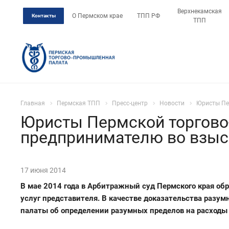
Верхнекамская
О Пермском крае
ТПП РФ
Контакты
ТПП
Главная
Пермская ТПП
Пресс-центр
Новости
Юристы Пе
Юристы Пермской торгово
предпринимателю во взыс
17 июня 2014
В мае 2014 года в Арбитражный суд Пермского края об
услуг представителя. В качестве доказательства раз
палаты об определении разумных пределов на расходы