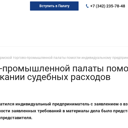
+7 (342) 235-78-48
Вступить в Палату
рмской торгово-промышленной палаты помогли индивидуальному предприн
-промышленной палаты помо
кании судебных расходов
ратился индивидуальный предприниматель с заявлением о вз
умности заявленных требований в материалы дела было пред
 представителя.