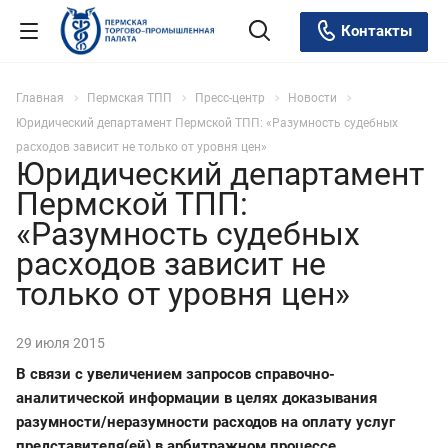
Контакты
Главная
Пермская ТПП
Пресс-центр
Новости
Юридический департамент Пермской ТПП: «Разумность судебных
расходов зависит не только от уровня цен»
Юридический департамент
Пермской ТПП:
«Разумность судебных
расходов зависит не
только от уровня цен»
29 июля 2015
В связи с увеличением запросов справочно-
аналитической информации в целях доказывания
разумности/неразумности расходов на оплату услуг
представителя(ей) в арбитражном процессе,