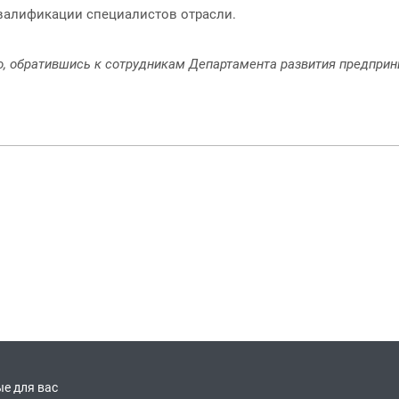
валификации специалистов отрасли.
о, обратившись к сотрудникам Департамента развития предприни
е для вас