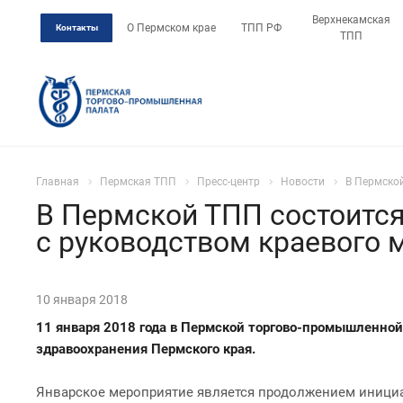
Верхнекамская
О Пермском крае
ТПП РФ
Контакты
ТПП
Главная
Пермская ТПП
Пресс-центр
Новости
В Пермской
В Пермской ТПП состоится
с руководством краевого 
10 января 2018
11 января 2018 года в Пермской торгово-промышленной
здравоохранения Пермского края
.
Январское мероприятие является продолжением инициа