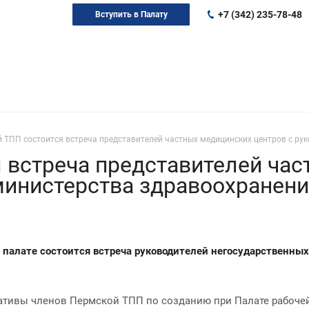
+7 (342) 235-78-48
Вступить в Палату
 ТПП состоится встреча представителей частных медицинских центров с ру
 встреча представителей ча
министерства здравоохранен
 палате состоится встреча руководителей негосударственны
тивы членов Пермской ТПП по созданию при Палате рабочей