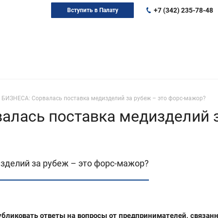
+7 (342) 235-78-48
Вступить в Палату
 БИЗНЕСА: Сорвалась поставка медизделий за рубеж – это форс-мажор?
лась поставка медизделий за
зделий за рубеж – это форс-мажор?
бликовать ответы на вопросы от предпринимателей, связанн