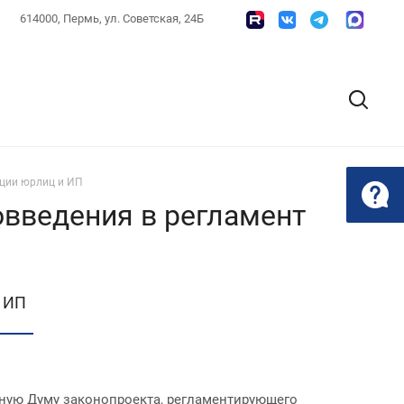
614000, Пермь, ул. Советская, 24Б
ации юрлиц и ИП
введения в регламент
и ИП
нную Думу законопроекта, регламентирующего