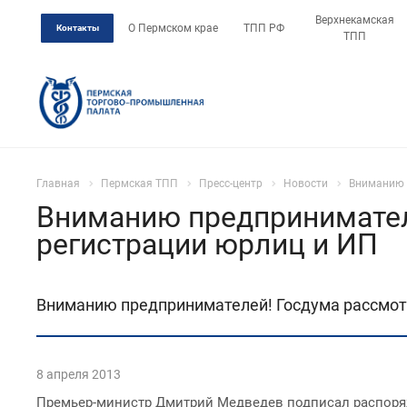
Верхнекамская
О Пермском крае
ТПП РФ
Контакты
ТПП
Главная
Пермская ТПП
Пресс-центр
Новости
Вниманию 
Вниманию предпринимател
регистрации юрлиц и ИП
Вниманию предпринимателей! Госдума рассмот
8 апреля 2013
Премьер-министр Дмитрий Медведев подписал распоряже