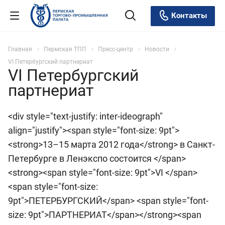
Контакты
Главная
Пермская ТПП
Пресс-центр
Новости
VI Петербургский партнериат
VI Петербургский
партнериат
<div style="text-justify: inter-ideograph"
align="justify"><span style="font-size: 9pt">
<strong>13–15 марта 2012 года</strong> в Санкт-
Петербурге в Ленэкспо состоится </span>
<strong><span style="font-size: 9pt">VI </span>
<span style="font-size:
9pt">ПЕТЕРБУРГСКИЙ</span> <span style="font-
size: 9pt">ПАРТНЕРИАТ</span></strong><span