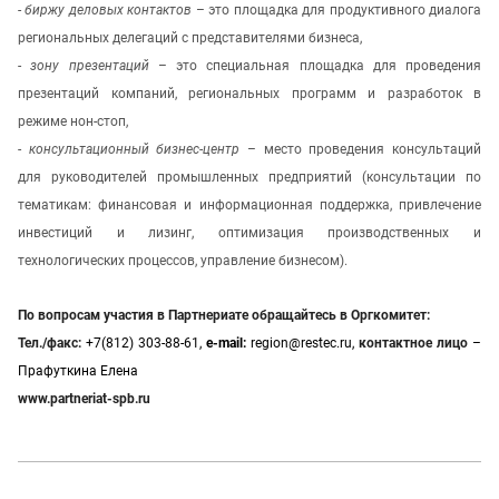
-
биржу деловых контактов
– это площадка для продуктивного диалога
региональных делегаций с представителями бизнеса,
-
зону презентаций
– это специальная площадка для проведения
презентаций компаний, региональных программ и разработок в
режиме нон-стоп,
-
консультационный бизнес-центр
– место проведения консультаций
для руководителей промышленных предприятий (консультации по
тематикам: финансовая и информационная поддержка, привлечение
инвестиций и лизинг, оптимизация производственных и
технологических процессов, управление бизнесом).
По вопросам участия в Партнериате обращайтесь в Оргкомитет:
Тел./факс
:
+7
(812)
303-88-61,
e
-
mail
:
region
@
restec
.
ru
,
контактное лицо
–
Прафуткина Елена
www.partneriat-spb.ru