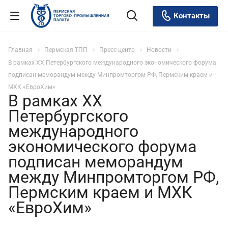
Контакты
Главная
Пермская ТПП
Пресс-центр
Новости
В рамках XX Петербургского международного экономического форума
подписан меморандум между Минпромторгом РФ, Пермским краем и
МХК «ЕвроХим»
В рамках XX
Петербургского
международного
экономического форума
подписан меморандум
между Минпромторгом РФ,
Пермским краем и МХК
«ЕвроХим»