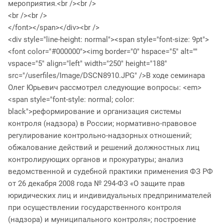
мероприятия.<br /><br />
<br /><br />
</font></span></div><br />
<div style="line-height: normal"><span style="font-size: 9pt">
<font color="#000000"><img border="0" hspace="5" alt=""
vspace="5" align="left" width="250" height="188"
src="/userfiles/Image/DSCN8910.JPG" />В ходе семинара
Олег Юрьевич рассмотрел следующие вопросы: <em>
<span style="font-style: normal; color:
black">реформирование и организация системы
контроля (надзора) в России; нормативно-правовое
регулирование контрольно-надзорных отношений;
обжалование действий и решений должностных лиц
контролирующих органов и прокуратуры; анализ
ведомственной и судебной практики применения ФЗ РФ
от 26 декабря 2008 года № 294-ФЗ «О защите прав
юридических лиц и индивидуальных предпринимателей
при осуществлении государственного контроля
(надзора) и муниципального контроля»; построение