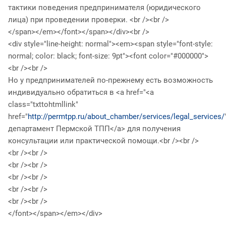
тактики поведения предпринимателя (юридического
лица) при проведении проверки. <br /><br />
</span></em></font></span></div><br />
<div style="line-height: normal"><em><span style="font-style:
normal; color: black; font-size: 9pt"><font color="#000000">
<br /><br />
Но у предпринимателей по-прежнему есть возможность
индивидуально обратиться в <a href="<a
class="txttohtmllink"
href="
http://permtpp.ru/about_chamber/services/legal_services/
департамент Пермской ТПП</a> для получения
консультации или практической помощи.<br /><br />
<br /><br />
<br /><br />
<br /><br />
<br /><br />
<br /><br />
</font></span></em></div>