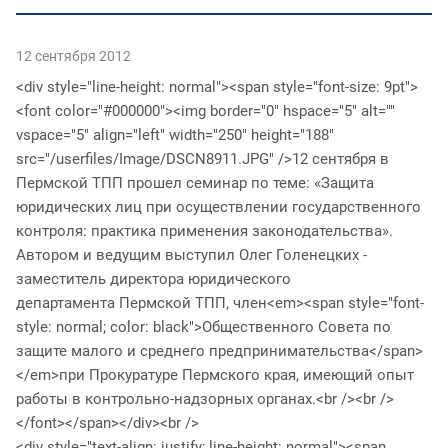
12 сентября 2012
<div style="line-height: normal"><span style="font-size: 9pt">
<font color="#000000"><img border="0" hspace="5" alt=""
vspace="5" align="left" width="250" height="188"
src="/userfiles/Image/DSCN8911.JPG" />12 сентября в
Пермской ТПП прошел семинар по теме: «Защита
юридических лиц при осуществлении государственного
контроля: практика применения законодательства».
Автором и ведущим выступил Олег Голенецких -
заместитель директора юридического
департамента Пермской ТПП, член<em><span style="font-
style: normal; color: black">Общественного Совета по
защите малого и среднего предпринимательства</span>
</em>при Прокуратуре Пермского края, имеющий опыт
работы в контрольно-надзорных органах.<br /><br />
</font></span></div><br />
<div style="text-align: justify; line-height: normal"><span