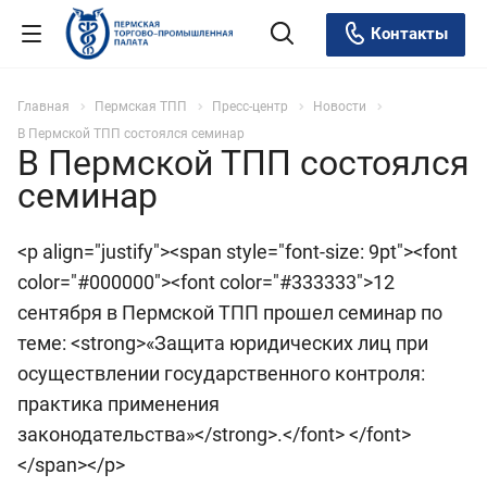
Контакты
Главная
Пермская ТПП
Пресс-центр
Новости
В Пермской ТПП состоялся семинар
В Пермской ТПП состоялся
семинар
<p align="justify"><span style="font-size: 9pt"><font
color="#000000"><font color="#333333">12
сентября в Пермской ТПП прошел семинар по
теме: <strong>«Защита юридических лиц при
осуществлении государственного контроля:
практика применения
законодательства»</strong>.</font> </font>
</span></p>