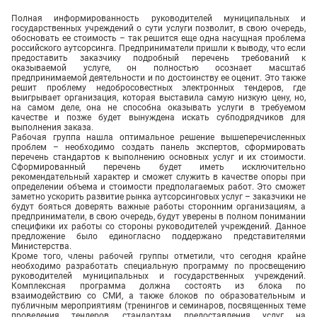
Полная информированность руководителей муниципальных и
государственных учреждений о сути услуги позволит, в свою очередь,
обосновать ее стоимость – так решится еще одна насущная проблема
российского аутсорсинга. Предприниматели пришли к выводу, что если
предоставить заказчику подробный перечень требований к
оказываемой услуге, он полностью осознает масштаб
предпринимаемой деятельности и по достоинству ее оценит. Это также
решит проблему недобросовестных электронных тендеров, где
выигрывает организация, которая выставила самую низкую цену, но,
на самом деле, она не способна оказывать услуги в требуемом
качестве и позже будет вынуждена искать субподрядчиков для
выполнения заказа.
Рабочая группа нашла оптимальное решение вышеперечисленных
проблем – необходимо создать панель экспертов, сформировать
перечень стандартов к выполнению основных услуг и их стоимости.
Сформированный перечень будет иметь исключительно
рекомендательный характер и сможет служить в качестве опоры при
определении объема и стоимости предполагаемых работ. Это сможет
заметно ускорить развитие рынка аутсорсинговых услуг – заказчики не
будут бояться доверять важные работы сторонним организациям, а
предприниматели, в свою очередь, будут уверены в полном понимании
специфики их работы со стороны руководителей учреждений. Данное
предложение было единогласно поддержано представителями
Министерства.
Кроме того, члены рабочей группы отметили, что сегодня крайне
необходимо разработать специальную программу по просвещению
руководителей муниципальных и государственных учреждений.
Комплексная программа должна состоять из блока по
взаимодействию со СМИ, а также блоков по образовательным и
публичным мероприятиям (тренингов и семинаров, посвященных теме
проведения тендеров, стандартам предоставления услуг на