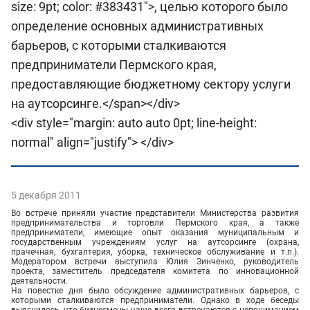
size: 9pt; color: #383431">, целью которого было
определение основных административных
барьеров, с которыми сталкиваются
предприниматели Пермского края,
предоставляющие бюджетному сектору услуги
на аутсорсинге.</span></div>
<div style="margin: auto auto 0pt; line-height:
normal" align="justify"> </div>
5 декабря 2011
Во встрече приняли участие представители Министерства развития
предпринимательства и торговли Пермского края, а также
предприниматели, имеющие опыт оказания муниципальным и
государственным учреждениям услуг на аутсорсинге (охрана,
прачечная, бухгалтерия, уборка, техническое обслуживание и т.п.).
Модератором встречи выступила Юлия Зинченко, руководитель
проекта, заместитель председателя комитета по инновационной
деятельности.
На повестке дня было обсуждение административных барьеров, с
которыми сталкиваются предприниматели. Однако в ходе беседы
выяснилось, что бизнесмены чаще всего встречаются с непониманием