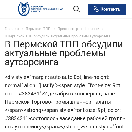
Контакты
Главная
Пермская ТПП
Пресс-центр
Новости
В Пермской ТПП обсудили актуальные проблемы аутсорсинга
В Пермской ТПП обсудили
актуальные проблемы
аутсорсинга
<div style="margin: auto auto 0pt; line-height:
normal" align="justify"><span style="font-size: 9pt;
color: #383431">2 декабря в конференц-зале
Пермской Торгово-промышленной палаты
</span><strong><span style="font-size: 9pt; color:
#383431">состоялось заседание рабочей группы
по аутсорсингу</span></strong><span style="font-