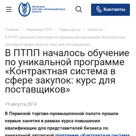
Контакты
Главная
Пермская ТПП
Пресс-центр
Новости
В ПТПП началось обучение по уникальной программе «Контрактная
система в сфере закупок: курс для поставщиков»
В ПТПП началось обучение
по уникальной программе
«Контрактная система в
сфере закупок: курс для
поставщиков»
19 августа 2014
В Пермской торгово-промышленной палате прошли
первые занятия в рамках курса повышения
квалификации для представителей бизнеса по
уникальной авторской
программе «Контрактная система