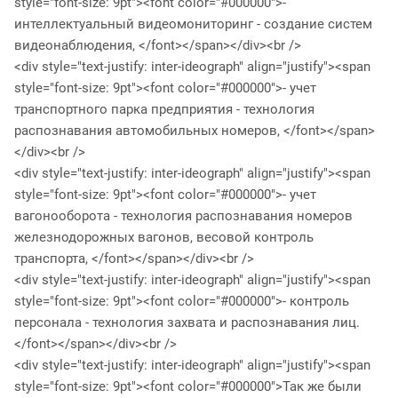
style="font-size: 9pt"><font color="#000000">-
интеллектуальный видеомониторинг - создание систем
видеонаблюдения, </font></span></div><br />
<div style="text-justify: inter-ideograph" align="justify"><span
style="font-size: 9pt"><font color="#000000">- учет
транспортного парка предприятия - технология
распознавания автомобильных номеров, </font></span>
</div><br />
<div style="text-justify: inter-ideograph" align="justify"><span
style="font-size: 9pt"><font color="#000000">- учет
вагонооборота - технология распознавания номеров
железнодорожных вагонов, весовой контроль
транспорта, </font></span></div><br />
<div style="text-justify: inter-ideograph" align="justify"><span
style="font-size: 9pt"><font color="#000000">- контроль
персонала - технология захвата и распознавания лиц.
</font></span></div><br />
<div style="text-justify: inter-ideograph" align="justify"><span
style="font-size: 9pt"><font color="#000000">Так же были