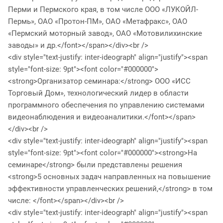
Перми и Пермского края, в том числе ООО «ЛУКОЙЛ-
Пермь», ОАО «Протон-ПМ», ОАО «Метафракс», ОАО
«Пермский моторный завод», ОАО «Мотовилихинские
заводы» и др.</font></span></div><br />
<div style="text-justify: inter-ideograph" align="justify"><span
style="font-size: 9pt"><font color="#000000">
<strong>Организатор семинара:</strong> ООО «ИСС
Торговый Дом», технологический лидер в области
программного обеспечения по управлению системами
видеонаблюдения и видеоаналитики.</font></span>
</div><br />
<div style="text-justify: inter-ideograph" align="justify"><span
style="font-size: 9pt"><font color="#000000"><strong>На
семинаре</strong> были представлены решения
<strong>5 основных задач направленных на повышение
эффективности управленческих решений,</strong> в том
числе: </font></span></div><br />
<div style="text-justify: inter-ideograph" align="justify"><span