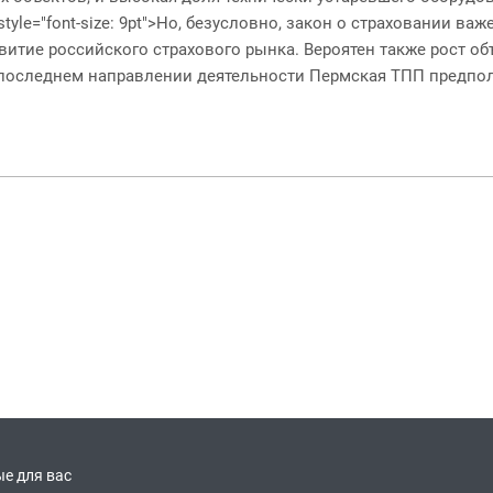
><span style="font-size: 9pt">Но, безусловно, закон о страховани
итие российского страхового рынка. Вероятен также рост об
последнем направлении деятельности Пермская ТПП предполага
е для вас