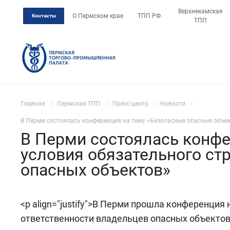
Верхнекамская
О Пермском крае
ТПП РФ
Контакты
ТПП
Главная
Пермская ТПП
Пресс-центр
Новости
В Перми состоялась конференция на тему «Безопасные опасные объек
В Перми состоялась конфе
условия обязательного ст
опасных объектов»
<p align="justify">В Перми прошла конференци
ответственности владельцев опасных объектов