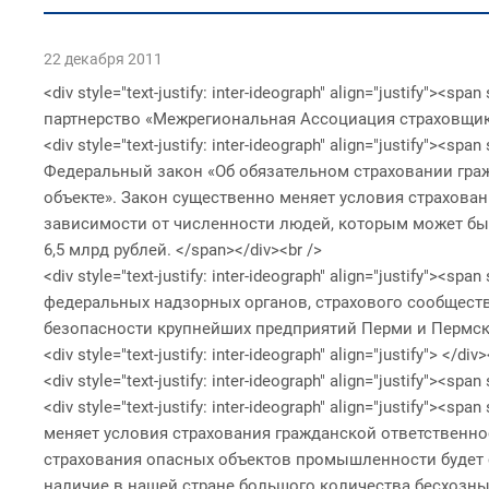
22 декабря 2011
<div style="text-justify: inter-ideograph" align="justif
партнерство «Межрегиональная Ассоциация страховщико
<div style="text-justify: inter-ideograph" align="justify"
Федеральный закон «Об обязательном страховании граж
объекте». Закон существенно меняет условия страхован
зависимости от численности людей, которым может быт
6,5 млрд рублей. </span></div><br />
<div style="text-justify: inter-ideograph" align="justify
федеральных надзорных органов, страхового сообществ
безопасности крупнейших предприятий Перми и Пермског
<div style="text-justify: inter-ideograph" align="justify"> </div>
<div style="text-justify: inter-ideograph" align="justify"
<div style="text-justify: inter-ideograph" align="justify
меняет условия страхования гражданской ответственно
страхования опасных объектов промышленности будет 
наличие в нашей стране большого количества бесхозных