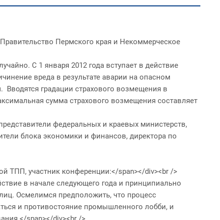
тупили Правительство Пермского края и Некоммерческое
неслучайно. С 1 января 2012 года вступает в действие
чинение вреда в результате аварии на опасном
м. Вводятся градации страхового возмещения в
Максимальная сумма страхового возмещения составляет
упили представители федеральных и краевых министерств,
ители блока экономики и финансов, директора по
рмской ТПП, участник конференции:</span></div><br />
 в действие в начале следующего года и принципиально
 лиц. Осмелимся предположить, что процесс
ться и противостояние промышленного лобби, и
ния.</span></div><br />