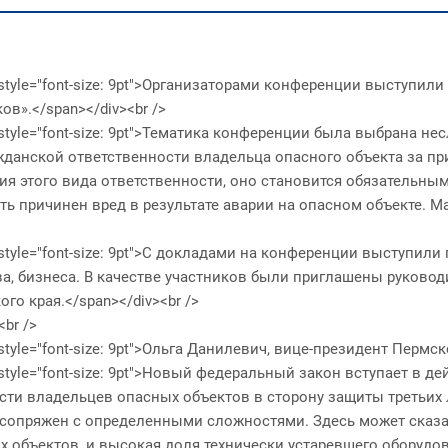
y"><span style="font-size: 9pt">Организаторами конференции выс
в».</span></div><br />
><span style="font-size: 9pt">Тематика конференции была выбрана 
данской ответственности владельца опасного объекта за при
ия этого вида ответственности, оно становится обязательны
ь причинен вред в результате аварии на опасном объекте. 
"><span style="font-size: 9pt">С докладами на конференции выст
а, бизнеса. В качестве участников были приглашены руковод
о края.</span></div><br />
<br />
><span style="font-size: 9pt">Ольга Данилевич, вице-президент Пе
"><span style="font-size: 9pt">Новый федеральный закон вступает
сти владельцев опасных объектов в сторону защиты третьих
сопряжен с определенными сложностями. Здесь может сказа
 объектов, и высокая доля технически устаревшего оборудова