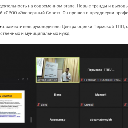
 деятельность на современном этапе. Новые тренды и вызов
ей «СРОО «Экспертный Совет». Он прошел в преддверии проф
ич
, заместитель руководителя Центра оценки Пермской ТПП, о
рственных и муниципальных нужд.