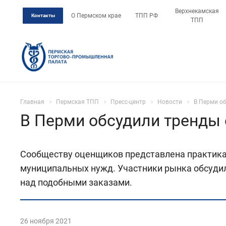
Верхнекамская
О Пермском крае
ТПП РФ
Контакты
ТПП
Главная
Пермская ТПП
Пресс-центр
Новости
В Перми о
В Перми обсудили тренды 
Сообществу оценщиков представлена практика
муниципальных нужд. Участники рынка обсудили
над подобными заказами.
26 ноября 2021