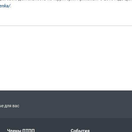
senka/
.
е для вас
Члены ПТПП
События