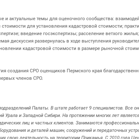
ые и актуальные темы для оценочного сообщества: взаимодей
стоимости для установления кадастровой стоимости; практи
кспертизе; введение госэкспертизы; расселение ветхого жиль
мая дискуссия развернулась в ходе выступления руководите
новлении кадастровой стоимости в размере рыночной стоимо
летия создания СРО оценщиков Пермского края благодарстве
первых членов СРО.
подразделений Палаты. В штате работает 9 специалистов. Все 
ий Урала и Западной Сибири. На протяжении многих лет являет
дических лиц и частных клиентов. Занимаются профессиональн
борудования и деталей машин, сооружений и передаточных устро
их свою деятельность на территории Прикамья. С 2010 года Це