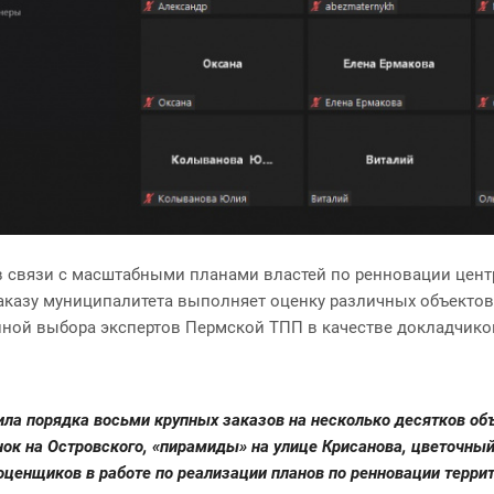
 связи с масштабными планами властей по ренновации центра
заказу муниципалитета выполняет оценку различных объектов
иной выбора экспертов Пермской ТПП в качестве докладчико
ила порядка восьми крупных заказов на несколько десятков об
ок на Островского, «пирамиды» на улице Крисанова, цветочный
оценщиков в работе по реализации планов по ренновации терри