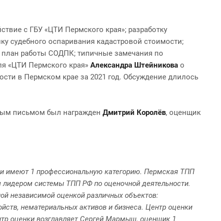
ствие с ГБУ «ЦТИ Пермского края»; разработку
ку судебного оспаривания кадастровой стоимости;
я; план работы СОДПК; типичные замечания по
ля «ЦТИ Пермского края»
Александра Штейникова
о
сти в Пермском крае за 2021 год. Обсуждение длилось
нным письмом был награжден
Дмитрий Королёв
, оценщик
они имеют 1 профессиональную категорию. Пермская ТПП
ся лидером системы ТПП РФ по оценочной деятельности.
ой независимой оценкой различных объектов:
йств, нематериальных активов и бизнеса. Центр оценки
нтр оценки возглавляет Сергей Мармыш, оценщик 1