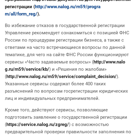
регистрации (
http://www.nalo
g.ru/rn59/progra
m/all/form_reg/
)
.
Во избежание отказов в государственной регистрации
Управление рекомендует ознакомиться с позицией ФНС
России по процедурам регистрации бизнеса, а также с
ответами на часто встречающиеся вопросы по данной
тематике, для чего на сайте ФНС России функционируют
сервисы «Часто задаваемые вопросы» (
http://www.nalo
g.ru/rn59/servic
e/kb/
) и «Решения по жалобам»
(
http://www.nalog
.ru/rn59/service
/complaint_decis
ion/
).
Указанные сервисы содержат более 400 таких
разъяснений по вопросам госрегистрации юридических
лиц и индивидуальных предпринимателей
.
Кроме того, действуют сервисы, позволяющие
подготовить заявление о государственной регистрации
(
https://service
.nalog.ru/zgreg/
) с возможностью
предварительной проверки правильности заполнения по