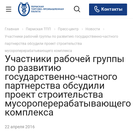
Контакты
Главная
Пермская ТПП
Пресс-центр
Новости
Участники рабочей группы по развитию государственно-частного
партнерства обсудили проект строительства
мусороперерабатывающего комплекса
Участники рабочей группы
по развитию
государственно-частного
партнерства обсудили
проект строительства
мусороперерабатывающего
комплекса
22 апреля 2016