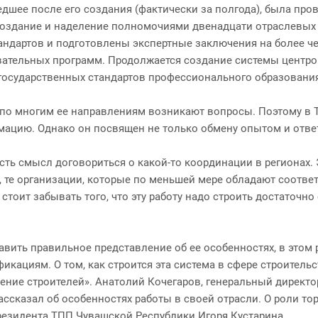
ее после его создания (фактически за полгода), была пров
 создание и наделение полномочиями двенадцати отраслевы
дартов и подготовлены экспертные заключения на более чем
ательных программ. Продолжается создание системы центро
я государственных стандартов профессионального образован
, по многим ее направлениям возникают вопросы. Поэтому в 
ацию. Однако он посвящен не только обмену опытом и отве
ь смысл договориться о какой-то координации в регионах. Э
 те организации, которые по меньшей мере обладают соотв
е стоит забывать того, что эту работу надо строить достаточ
ставить правильное представление об ее особенностях, в это
ациям. О том, как строится эта система в сфере строительс
ение строителей». Анатолий Кочегаров, генеральный дирек
ссказал об особенностях работы в своей отрасли. О роли т
резидента ТПП Чувашской Республики Игоря Кустарина.