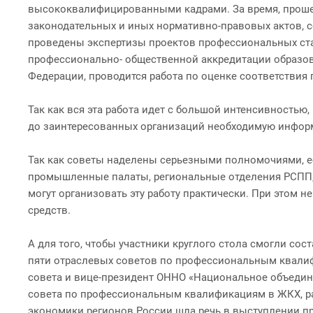
высококвалифицированными кадрами. За время, прошедш
законодательных и иных нормативно-правовых актов,
проведены экспертизы проектов профессиональных стан
профессионально- общественной аккредитации образов
Федерации, проводится работа по оценке соответстви
Так как вся эта работа идет с большой интенсивностью
до заинтересованных организаций необходимую информ
Так как советы наделены серьезными полномочиями, ест
промышленные палаты, региональные отделения РСПП,
могут организовать эту работу практически. При этом н
средств.
А для того, чтобы участники круглого стола смогли со
пяти отраслевых советов по профессиональным квалифик
совета и вице-президент ОННО «Национальное объедин
совета по профессиональным квалификациям в ЖКХ, ра
экономики регионов России шла речь в выступлении п