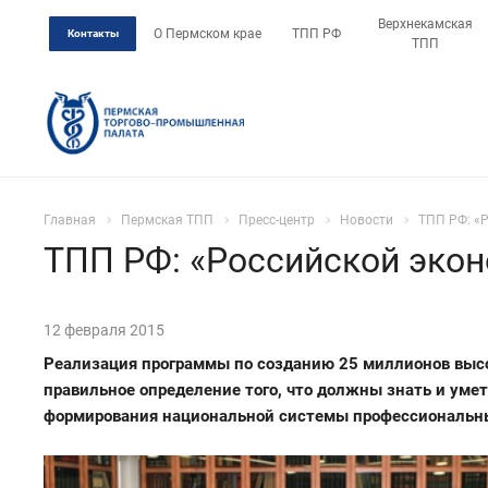
Верхнекамская
О Пермском крае
ТПП РФ
Контакты
ТПП
Главная
Пермская ТПП
Пресс-центр
Новости
ТПП РФ: «
ТПП РФ: «Российской эко
12 февраля 2015
Реализация программы по созданию 25 миллионов высо
правильное определение того, что должны знать и умет
формирования национальной системы профессиональных