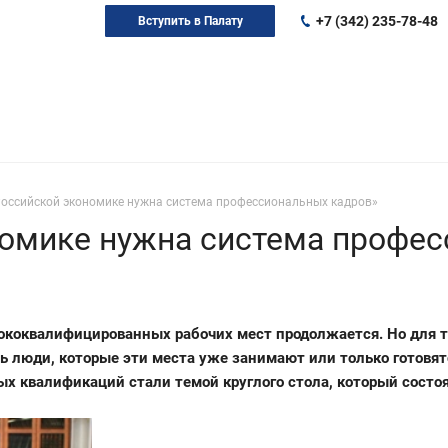
+7 (342) 235-78-48
Вступить в Палату
Российской экономике нужна система профессиональных кадров»
номике нужна система профес
коквалифицированных рабочих мест продолжается. Но для то
ь люди, которые эти места уже занимают или только готовят
 квалификаций стали темой круглого стола, который состоя