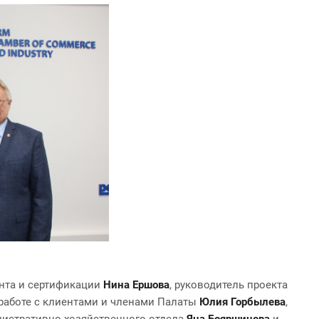
ента и сертификации
Нина Ершова
, руководитель проекта
 работе с клиентами и членами Палаты
Юлия Горбылева
,
нистративно-хозяйственного отдела
Яна Бояршинова
и