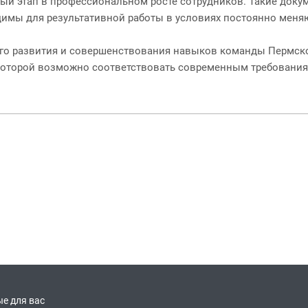
ый этап в профессиональном росте сотрудников. Такие доку
димы для результативной работы в условиях постоянно меня
о развития и совершенствования навыков команды Пермско
я которой возможно соответствовать современным требовани
е для вас