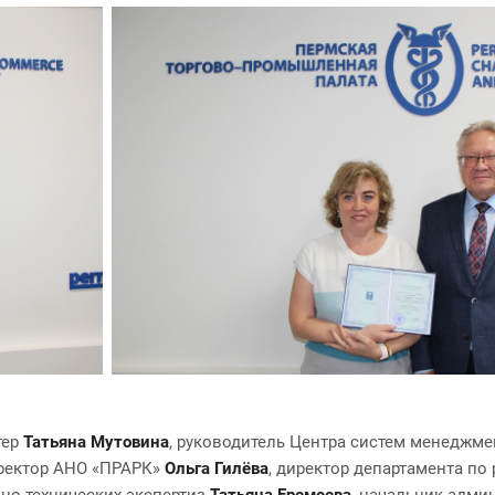
тер
Татьяна Мутовина
, руководитель Центра систем менеджм
иректор АНО «ПРАРК»
Ольга Гилёва
, директор департамента по
ьно-технических экспертиз
Татьяна Еремеева
, начальник адми