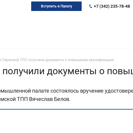
+7 (342) 235-78-48
Вступить в Палату
и Пермской ТПП получили документы о повышении квалификации
 получили документы о пов
ромышленной палате состоялось вручение удостове
рмской ТПП Вячеслав Белов.