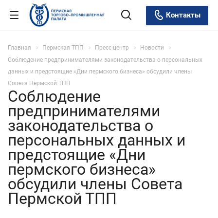
Контакты
Главная
Пермская ТПП
Пресс-центр
Новости
Соблюдение предпринимателями законодательства о персональных
данных и предстоящие «Дни пермского бизнеса» обсудили члены
Совета Пермской ТПП
Соблюдение
предпринимателями
законодательства о
персональных данных и
предстоящие «Дни
пермского бизнеса»
обсудили члены Совета
Пермской ТПП