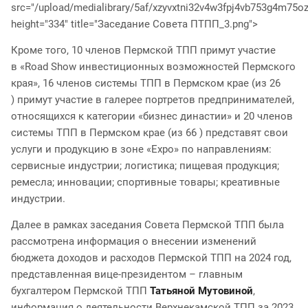
src="/upload/medialibrary/5af/xzyvxtni32v4w3fpj4vb753g4m75oz
height="334" title="Заседание Совета ПТПП_3.png">
Кроме того, 10 членов Пермской ТПП примут участие
в «Road Show инвестиционных возможностей Пермского
края», 16 членов системы ТПП в Пермском крае (из 26
) примут участие в галерее портретов предпринимателей,
относящихся к категории «бизнес династии» и 20 членов
системы ТПП в Пермском крае (из 66 ) представят свои
услуги и продукцию в зоне «Expo» по направлениям:
сервисные индустрии; логистика; пищевая продукция;
ремесла; инновации; спортивные товары; креативные
индустрии.
Далее в рамках заседания Совета Пермской ТПП была
рассмотрена информация о внесении изменений
бюджета доходов и расходов Пермской ТПП на 2024 год,
представленная вице-президентом – главным
бухгалтером Пермской ТПП
Татьяной Мутовиной
,
информация о деятельности Верхнекамской ТПП за 2023