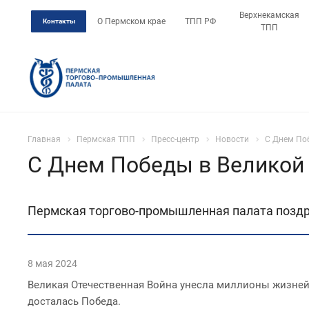
Верхнекамская
О Пермском крае
ТПП РФ
Контакты
ТПП
Главная
Пермская ТПП
Пресс-центр
Новости
С Днем Поб
С Днем Победы в Великой 
Пермская торгово-промышленная палата поздра
8 мая 2024
Великая Отечественная Война унесла миллионы жизней, 
досталась Победа.