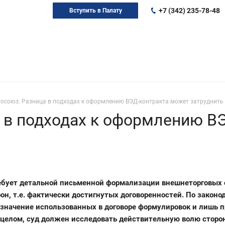
+7 (342) 235-78-48
Вступить в Палату
осоюз. Разница в подходах к оформлению ВЭД-контракта может затруднить 
 в подходах к оформлению В
требует детальной письменной формализации внешнеторговых
он, т.е. фактически достигнутых договоренностей. По законо
 значение использованных в договоре формулировок и лишь 
 целом, суд должен исследовать действительную волю сторо