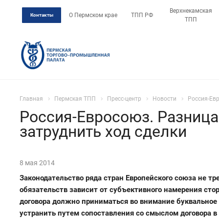
Верхнекамская
О Пермском крае
ТПП РФ
Контакты
ТПП
Главная
Пермская ТПП
Пресс-центр
Новости
Россия-Евр
Россия-Евросоюз. Разница
затруднить ход сделки
8 мая 2014
Законодательство ряда стран Европейского союза не 
обязательств зависит от субъективного намерения стор
договора должно приниматься во внимание буквальное
устранить путем сопоставления со смыслом договора в