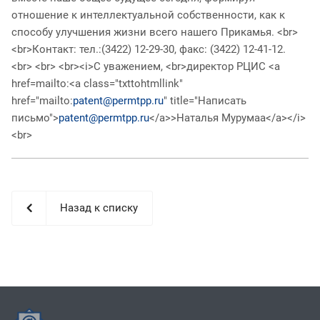
отношение к интеллектуальной собственности, как к
способу улучшения жизни всего нашего Прикамья. <br>
<br>Контакт: тел.:(3422) 12-29-30, факс: (3422) 12-41-12.
<br> <br> <br><i>С уважением, <br>директор РЦИС <a
href=mailto:<a class="txttohtmllink"
href="mailto:
patent@permtpp.ru
" title="Написать
письмо">
patent@permtpp.ru
</a>>Наталья Мурумаа</a></i>
<br>
Назад к списку