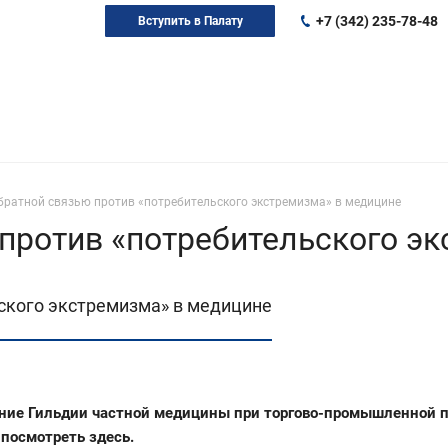
+7 (342) 235-78-48
Вступить в Палату
братной связью против «потребительского экстремизма» в медицине
 против «потребительского э
ьского экстремизма» в медицине
ание Гильдии частной медицины при торгово-промышленной п
о посмотреть
здесь
.