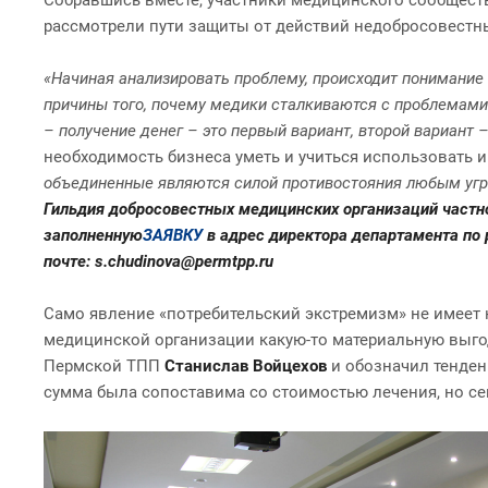
рассмотрели пути защиты от действий недобросовестн
«Начиная анализировать проблему, происходит понимание 
причины того, почему медики сталкиваются с проблемами 
– получение денег – это первый вариант, второй вариант 
необходимость бизнеса уметь и учиться использовать 
объединенные являются силой противостояния любым угро
Гильдия добросовестных медицинских организаций частн
заполненную
ЗАЯВКУ
в адрес директора департамента по
почте:
s.chudinova@permtpp.ru
Само явление «потребительский экстремизм» не имеет 
медицинской организации какую-то материальную выгод
Пермской ТПП
Станислав Войцехов
и обозначил тенде
сумма была сопоставима со стоимостью лечения, но сег