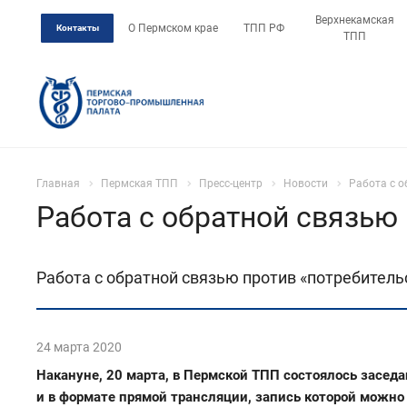
Верхнекамская
О Пермском крае
ТПП РФ
Контакты
ТПП
Главная
Пермская ТПП
Пресс-центр
Новости
Работа с о
Работа с обратной связью
Работа с обратной связью против «потребител
24 марта 2020
Накануне, 20 марта, в Пермской ТПП состоялось засед
и в формате прямой трансляции, запись которой можн