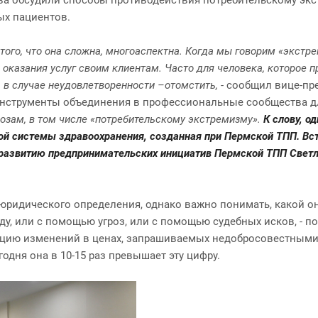
ых пациентов.
того, что она сложна, многоаспектна. Когда мы говорим «экст
оказания услуг своим клиентам. Часто для человека, которое п
– в случае неудовлетворенности –отомстить,
- сообщил вице-п
инструменты объединения в профессиональные сообщества для
зам, в том числе «потребительскому экстремизму».
К слову, о
ой системы здравоохранения, созданная при Пермской ТПП. Вс
 развитию предпринимательских инициатив Пермской ТПП Свет
юридического определения, однако важно понимать, какой он
у, или с помощью угроз, или с помощью судебных исков, - п
нцию изменений в ценах, запрашиваемых недобросовестными
одня она в 10-15 раз превышает эту цифру.