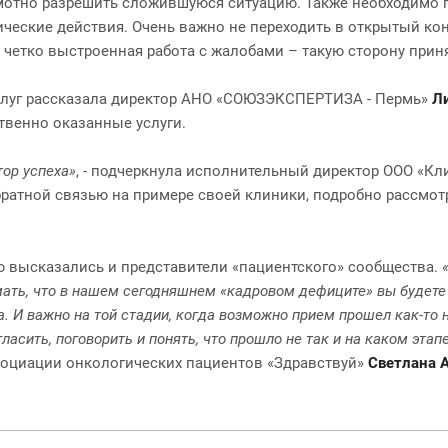
амотно разрешить сложившуюся ситуацию. Также необходимо 
ические действия. Очень важно не переходить в открытый ко
, четко выстроенная работа с жалобами – такую сторону прин
услуг рассказала директор АНО «СОЮЗЭКСПЕРТИЗА - Пермь»
Л
твенно оказанные услуги.
ор успеха»
, - подчеркнула исполнительный директор ООО «К
ратной связью на примере своей клиники, подробно рассмот
ю высказались и представители «пациентского» сообщества.
имать, что в нашем сегодняшнем «кадровом дефиците» вы будет
. И важно на той стадии, когда возможно прием прошел как-то не
асить, поговорить и понять, что прошло не так и на каком этап
социации онкологических пациентов «Здравствуй»
Светлана А