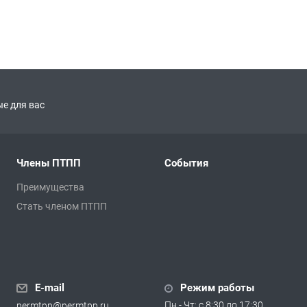
е для вас
Члены ПТПП
События
Преимущества
Стать членом ПТПП
E-mail
Режим работы
Пн - Чт: с 8:30 до 17:30
permtpp@permtpp.ru