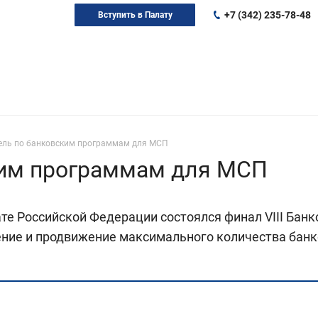
+7 (342) 235-78-48
Вступить в Палату
ель по банковским программам для МСП
ким программам для МСП
те Российской Федерации состоялся финал VIII Бан
ние и продвижение максимального количества банк