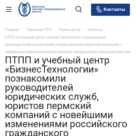
Контакты
Главная
Пермская ТПП
Пресс-центр
Новости
ПТПП и учебный центр «БизнесТехнологии» познакомили
руководителей юридических служб, юристов пермский компаний с
новейшими изменениями российского гражданского законодательства
ПТПП и учебный центр
«БизнесТехнологии»
познакомили
руководителей
юридических служб,
юристов пермский
компаний с новейшими
изменениями российского
гражданского