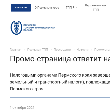
Верхнекамская
О Пермском крае
ТПП РФ
Контакты
ТПП
Главная
Пермская ТПП
Пресс-центр
Новости
Промо-стр
Промо-страница ответит н
Налоговыми органами Пермского края завершен
земельный и транспортный налоги), подлежащих
Пермского края.
1 октября 2021