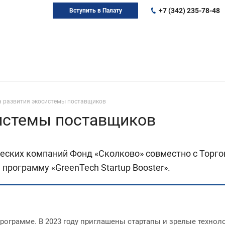
+7 (342) 235-78-48
Вступить в Палату
 развития экосистемы поставщиков
истемы поставщиков
еских компаний Фонд «Сколково» совместно с Торг
программу «GreenTech Startup Booster».
рограмме. В 2023 году приглашены стартапы и зрелые технол