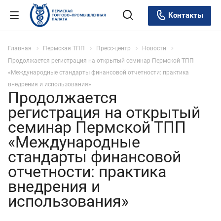
Контакты
Главная
Пермская ТПП
Пресс-центр
Новости
Продолжается регистрация на открытый семинар Пермской ТПП
«Международные стандарты финансовой отчетности: практика
внедрения и использования»
Продолжается
регистрация на открытый
семинар Пермской ТПП
«Международные
стандарты финансовой
отчетности: практика
внедрения и
использования»