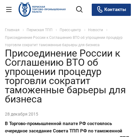
Контакты
Главная
Пермская ТПП
Пресс-центр
Новости
Присоединение России к Соглашению ВТО об упрощении процедур
торговли сократит таможенные барьеры для бизнеса
Присоединение России к
Соглашению ВТО об
упрощении процедур
торговли сократит
таможенные барьеры для
бизнеса
28 декабря 2015
В Торгово-промышленной палате РФ состоялось
очередное заседание Совета ТПП РФ по таможенной