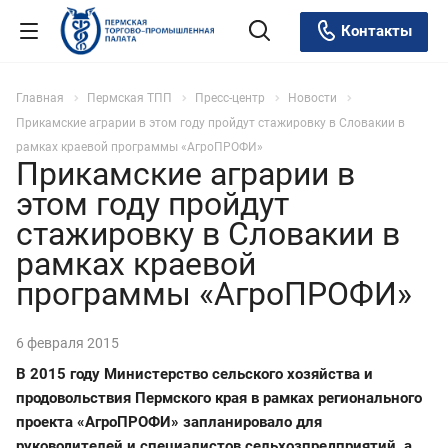
Контакты
Главная
Пермская ТПП
Пресс-центр
Новости
Прикамские аграрии в этом году пройдут стажировку в Словакии в
рамках краевой программы «АгроПРОФИ»
Прикамские аграрии в
этом году пройдут
стажировку в Словакии в
рамках краевой
программы «АгроПРОФИ»
6 февраля 2015
В 2015 году Министерство сельского хозяйства и
продовольствия Пермского края в рамках регионального
проекта «АгроПРОФИ» запланировало для
руководителей и специалистов сельхозпредприятий, а