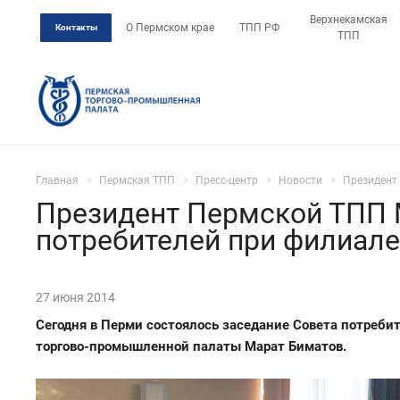
Верхнекамская
О Пермском крае
ТПП РФ
Контакты
ТПП
Главная
Пермская ТПП
Пресс-центр
Новости
Президент
Президент Пермской ТПП М
потребителей при филиале
27 июня 2014
Сегодня в Перми состоялось заседание Совета потреби
торгово-промышленной палаты Марат Биматов.