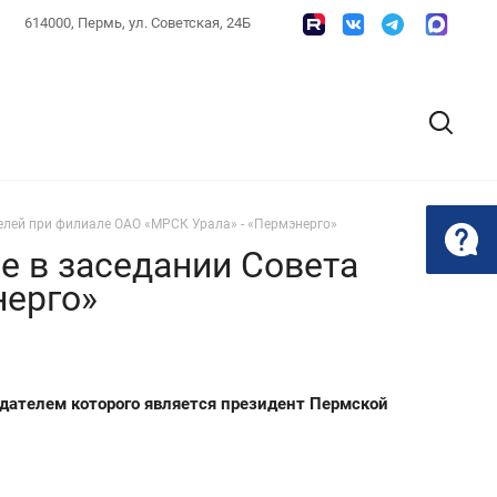
614000, Пермь, ул. Советская, 24Б
елей при филиале ОАО «МРСК Урала» - «Пермэнерго»
е в заседании Совета
нерго»
едателем которого является президент Пермской