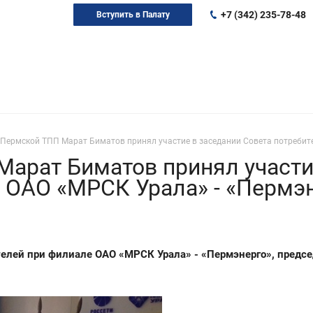
+7 (342) 235-78-48
Вступить в Палату
 Пермской ТПП Марат Биматов принял участие в заседании Совета потребит
арат Биматов принял участи
 ОАО «МРСК Урала» - «Пермэ
телей при филиале ОАО «МРСК Урала» - «Пермэнерго», предс