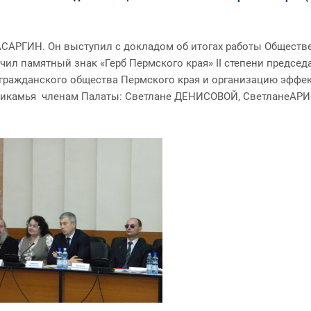
АСАРГИН. Он выступил с докладом об итогах работы Обществе
ил памятный знак «Герб Пермского края» II степени председ
гражданского общества Пермского края и организацию эффе
 Прикамья членам Палаты: Светлане ДЕНИСОВОЙ, СветланеАР