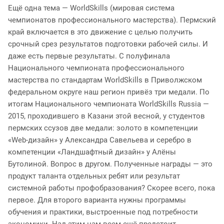
Ещё одна тема — WorldSkills (мировая система
чемпионатов профессионального мастерства). Пермский
край включается в это движение с целью получить
срочный срез результатов подготовки рабочей силы. И
даже есть первые результаты. С полуфинала
Национального чемпионата профессионального
мастерства по стандартам WorldSkills в Приволжском
федеральном округе наш регион привёз три медали. По
итогам Национального чемпионата WorldSkills Russia —
2015, проходившего в Казани этой весной, у студентов
пермских ссузов две медали: золото в компетенции
«Web-дизайн» у Александра Савельева и серебро в
компетенции «Ландшафтный дизайн» у Алёны
Бутолиной. Вопрос в другом. Полученные награды — это
продукт таланта отдельных ребят или результат
системной работы профобразования? Скорее всего, пока
первое. Для второго варианта нужны программы
обучения и практики, выстроенные под потребности
экономики. Над этим нам всем ещё предстоит