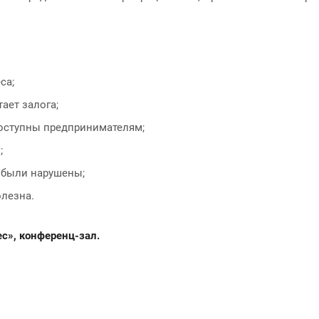
са;
ает залога;
доступны предпринимателям;
;
а были нарушены;
олезна.
ес», конференц-зал.