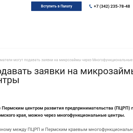
+7 (342) 235-78-48
Вступить в Палату
матели могут подавать заявки на микрозаймы через Многофункциональные
давать заявки на микрозайм
нтры
е Пермским центром развития предпринимательства (ПЦРП)
мского края, можно через многофункциональные центры.
енному между ПЦРП и Пермским краевым многофункциональн