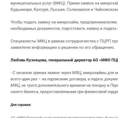
муниципальных услуг (МФЦ). Прием заявок на микрозай
Кудымкаре, Кунгуре, Лысьве, Соликамске и Чайковском
Чтобы подать заявку на микрозайм, предпринимателям д
необходимых документов, подготовить заявку и подать
Специалисты МФЦ в рамках сотрудничества с ПЦРП прок
заявителю информацию о решении по его обращению.
Любовь Кузнецова, генеральный директор АО «МФО ПЦ
- С началом приема заявок через МФЦ, микрозаймы для м
всего один раз – на подписание договора, а подать доку
МФЦ, не тратя дополнительного времени на поездку в Пе
своего бизнеса, предоставляемыми при финансовой подд
Для справки:
АО «МФО Пермский центр развития предпринимательства» было соз