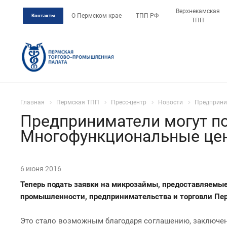
Верхнекамская
О Пермском крае
ТПП РФ
Контакты
ТПП
Главная
Пермская ТПП
Пресс-центр
Новости
Предприни
Предприниматели могут по
Многофункциональные це
6 июня 2016
Теперь подать заявки на микрозаймы, предоставляемы
промышленности, предпринимательства и торговли Пер
Это стало возможным благодаря соглашению, заключ