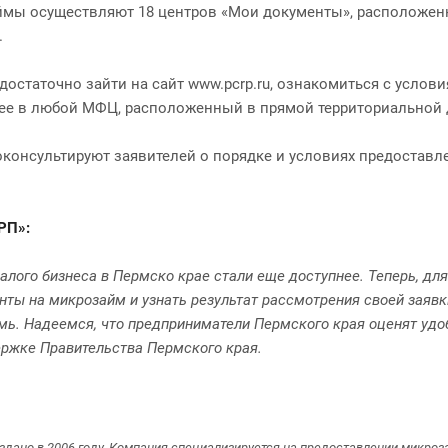
мы осуществляют 18 центров «Мои документы», расположенны
.
остаточно зайти на сайт www.pcrp.ru, ознакомиться с услов
 ее в любой МФЦ, расположенный в прямой территориальной 
онсультируют заявителей о порядке и условиях предоставле
РП»:
алого бизнеса в Пермско крае стали еще доступнее. Теперь, дл
менты на микрозайм и узнать результат рассмотрения своей заяв
рмь. Надеемся, что предприниматели Пермского края оценят уд
ержке Правительства Пермского края.
дано в 2006 году. Компания специализируется на предоставлении микроз