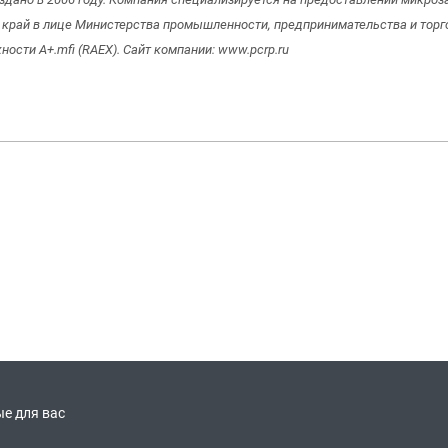
 край в лице Министерства промышленности, предпринимательства и торг
ости A+.mfi (RAEX). Сайт компании: www.pcrp.ru
е для вас