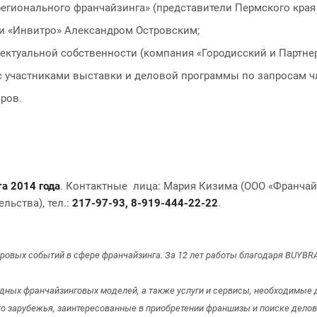
регионального франчайзинга» (представители Пермского края 
и «Инвитро» Александром Островским;
ектуальной собственности (компания «Городисский и Партнер
с участниками выставки и деловой программы по запросам ч
ров.
та 2014 года
. Контактные лица: Мария Кизима (ООО «Франчайзи
ьства), тел.:
217-97-93, 8-919-444-22-22
.
ировых событий в сфере франчайзинга. За 12 лет работы благодаря BUYB
ных франчайзинговых моделей, а также услуги и сервисы, необходимые д
го зарубежья, заинтересованные в приобретении франшизы и поиске делов