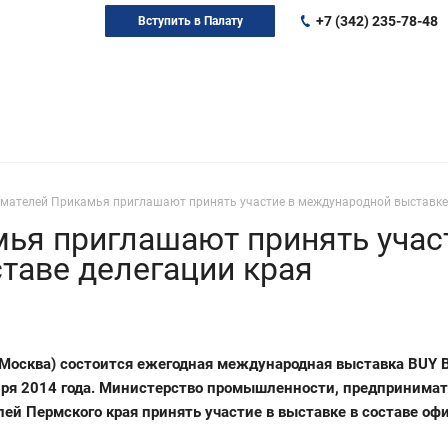
+7 (342) 235-78-48
Вступить в Палату
мателей Прикамья приглашают принять участие в международной выставке 
ья приглашают принять учас
таве делегации края
Москва) состоится ежегодная международная выставка BUY B
ября 2014 года. Министерство промышленности, предпринимат
й Пермского края принять участие в выставке в составе оф