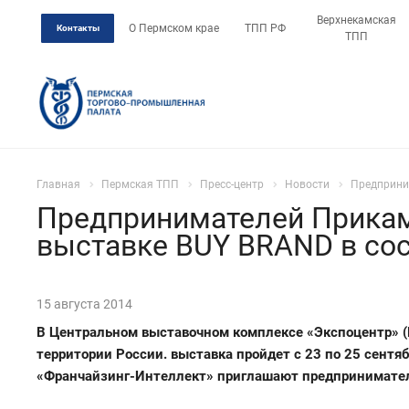
Верхнекамская
О Пермском крае
ТПП РФ
Контакты
ТПП
Главная
Пермская ТПП
Пресс-центр
Новости
Предприни
Предпринимателей Прикам
выставке BUY BRAND в сос
15 августа 2014
В Центральном выставочном комплексе «Экспоцентр» (
территории России. выставка пройдет с 23 по 25 сент
«Франчайзинг-Интеллект» приглашают предпринимателе