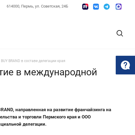
614000, Пермь, ул. Советская, 24Б
BUY BRAND в составе делегации края
тие в международной
RAND, направленная на развитие франчайзинга на
ельства и торговли Пермского края и ООО
ициальной делегации.