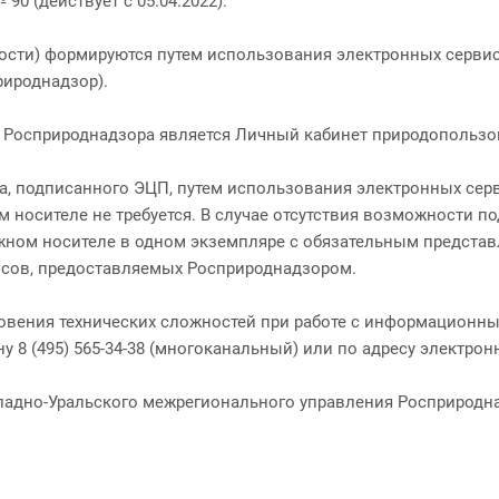
90 (действует с 05.04.2022).
тности) формируются путем использования электронных серви
рироднадзор).
Росприроднадзора является Личный кабинет природопользов
та, подписанного ЭЦП, путем использования электронных се
носителе не требуется. В случае отсутствия возможности по
жном носителе в одном экземпляре с обязательным представ
сов, предоставляемых Росприроднадзором.
новения технических сложностей при работе с информационн
у 8 (495) 565-34-38 (многоканальный) или по адресу электро
падно-Уральского межрегионального управления Росприродн