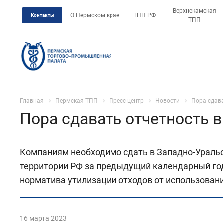
Верхнекамская
О Пермском крае
ТПП РФ
Контакты
ТПП
Главная
Пермская ТПП
Пресс-центр
Новости
Пора сдава
Пора сдавать отчетность 
Компаниям необходимо сдать в Западно-Ураль
территории РФ за предыдущий календарный год 
норматива утилизации отходов от использовани
16 марта 2023