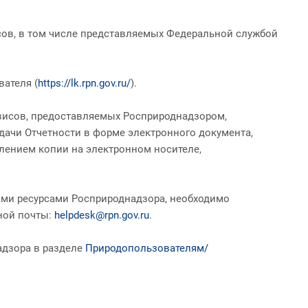
сов, в том числе представляемых Федеральной службой
ателя (
https://lk.rpn.gov.ru/
).
рвисов, предоставляемых Росприроднадзором,
дачи Отчетности в форме электронного документа,
лением копии на электронном носителе,
ыми ресурсами Росприроднадзора, необходимо
нной почты:
helpdesk@rpn.gov.ru
.
адзора в разделе
Природопользователям/