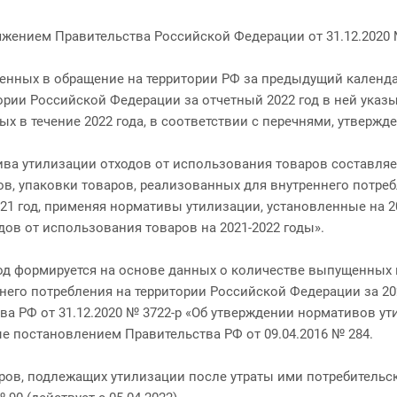
жением Правительства Российской Федерации от 31.12.2020 №
енных в обращение на территории РФ за предыдущий календар
ории Российской Федерации за отчетный 2022 год в ней ука
ых в течение 2022 года, в соответствии с перечнями, утвер
ива утилизации отходов от использования товаров составля
в, упаковки товаров, реализованных для внутреннего потребл
21 год, применяя нормативы утилизации, установленные на 20
дов от использования товаров на 2021-2022 годы».
год формируется на основе данных о количестве выпущенных
него потребления на территории Российской Федерации за 20
а РФ от 31.12.2020 № 3722-р «Об утверждении нормативов ут
ые постановлением Правительства РФ от 09.04.2016 № 284.
аров, подлежащих утилизации после утраты ими потребитель