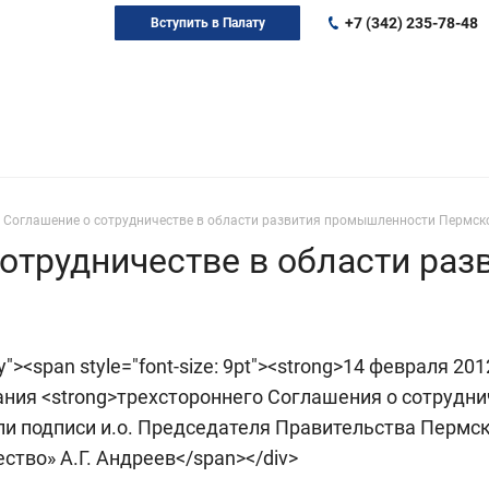
+7 (342) 235-78-48
Вступить в Палату
 Соглашение о сотрудничестве в области развития промышленности Пермск
отрудничестве в области ра
justify"><span style="font-size: 9pt"><strong>14 февраля
ния <strong>трехстороннего Соглашения о сотрудни
ли подписи и.о. Председателя Правительства Пермс
ство» А.Г. Андреев</span></div>