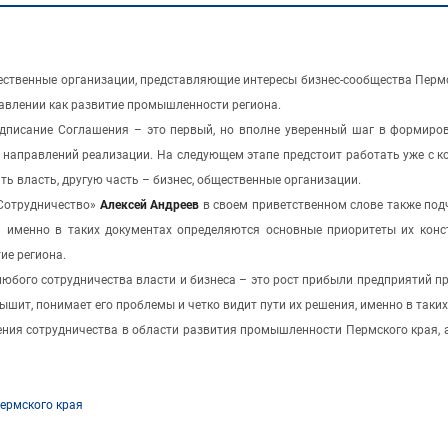
ественные организации, представляющие интересы бизнес-сообщества Пермск
авлении как развитие промышленности региона.
одписание Соглашения – это первый, но вполне уверенный шаг в формиро
х направлений реализации. На следующем этапе предстоит работать уже с к
ть власть, другую часть – бизнес, общественные организации.
«Сотрудничество»
Алексей Андреев
в своем приветственном слове также под
 именно в таких документах определяются основные приоритеты их конст
ие региона.
любого сотрудничества власти и бизнеса – это рост прибыли предприятий 
слышит, понимает его проблемы и четко видит пути их решения, именно в так
ия сотрудничества в области развития промышленности Пермского края, а
ермского края