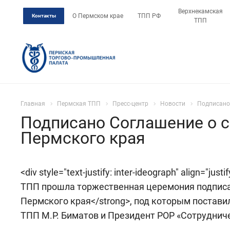
Верхнекамская
О Пермском крае
ТПП РФ
Контакты
ТПП
Главная
Пермская ТПП
Пресс-центр
Новости
Подписано
Подписано Соглашение о с
Пермского края
<div style="text-justify: inter-ideograph" align="
ТПП прошла торжественная церемония подписа
Пермского края</strong>, под которым постави
ТПП М.Р. Биматов и Президент РОР «Сотрудниче