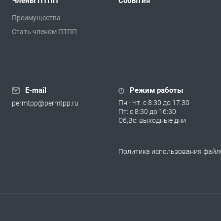
Члены ПТПП
События
Преимущества
Стать членом ПТПП
E-mail
Режим работы
Пн - Чт: с 8:30 до 17:30
permtpp@permtpp.ru
Пт: с 8:30 до 16:30
Сб,Вс: выходные дни
Политика использования файло