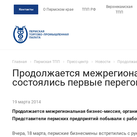
Верхнекамская
О Пермском крае
ТПП РФ
Контакты
ТПП
Главная
Пермская ТПП
Пресс-центр
Новости
Продолжае
Продолжается межрегиона
состоялись первые перего
19 марта 2014
Продолжается межрегиональная бизнес-миссия, орган
Представители пермских предприятий побывали с рабо
Вчера, 18 марта, пермские бизнесмены встретились с 