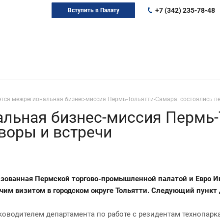
+7 (342) 235-78-48
Вступить в Палату
тся межрегиональная бизнес-миссия Пермь-Тольятти-Самара: состоялись пе
льная бизнес-миссия Пермь-
воры и встречи
изованная Пермской торгово-промышленной палатой и Евро 
чим визитом в городском округе Тольятти. Следующий пункт
руководителем департамента по работе с резидентам техноп