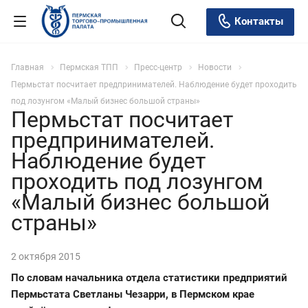
Контакты
Главная
Пермская ТПП
Пресс-центр
Новости
Пермьстат посчитает предпринимателей. Наблюдение будет проходить
под лозунгом «Малый бизнес большой страны»
Пермьстат посчитает
предпринимателей.
Наблюдение будет
проходить под лозунгом
«Малый бизнес большой
страны»
2 октября 2015
По словам начальника отдела статистики предприятий
Пермьстата Светланы Чезарри, в Пермском крае