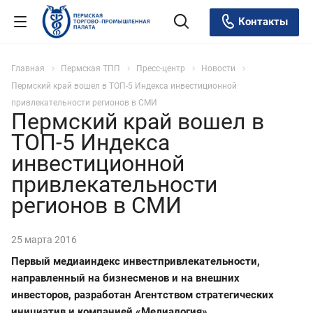
Контакты
Главная
Пермская ТПП
Пресс-центр
Новости
Пермский край вошел в ТОП-5 Индекса инвестиционной
привлекательности регионов в СМИ
Пермский край вошел в
ТОП-5 Индекса
инвестиционной
привлекательности
регионов в СМИ
25 марта 2016
Первый медиаиндекс инвестпривлекательности,
направленный на бизнесменов и на внешних
инвесторов, разработан Агентством стратегических
инициатив и компанией «Медиалогия».