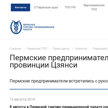
Верхнекамская
О Пермском крае
ТПП РФ
Контакты
ТПП
Главная
Пермская ТПП
Пресс-центр
Новости
Пермские 
Пермские предпринимател
провинции Цзянси
Пермские предприниматели встретились с руко
13 августа 2019
8 августа в Пермской торгово-промышленной палате сос