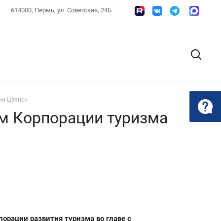
614000, Пермь, ул. Советская, 24Б
ии Цзянси
м Корпорации туризма
орации развития туризма во главе с