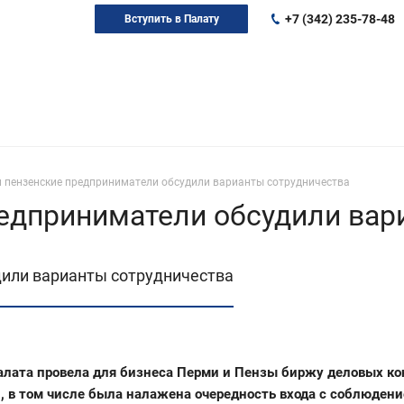
+7 (342) 235-78-48
Вступить в Палату
и пензенские предприниматели обсудили варианты сотрудничества
едприниматели обсудили вар
дили варианты сотрудничества
алата провела для бизнеса Перми и Пензы биржу деловых ко
 в том числе была налажена очередность входа с соблюдени