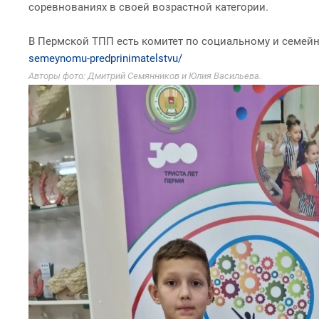
соревнованиях в своей возрастной категории.
В Пермской ТПП есть комитет по социальному и семейн
semeynomu-predprinimatelstvu/
Авторы фото: Дмитрий Семянников и Юлия Васильева.