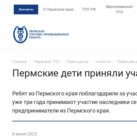
Верхнекамская
О Пермском крае
ТПП РФ
Контакты
ТПП
Главная
Пермская ТПП
Пресс-центр
Новости
Пермские д
Пермские дети приняли уч
Ребят из Пермского края поблагодарили за уч
уже три года принимают участие наследники се
предприниматели из Пермского края.
8 июня 2023