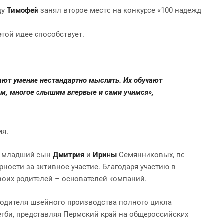
ду
Тимофей
занял второе место на конкурсе «100 надежд
этой идее способствует.
ают умение нестандартно мыслить. Их обучают
ем, многое слышим впервые и сами учимся»,
мя.
, младший сын
Дмитрия
и
Ирины
Семянниковых, по
рности за активное участие. Благодаря участию в
своих родителей – основателей компаний.
одителя швейного производства полного цикла
регби, представляя Пермский край на общероссийских