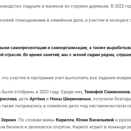
зводство подушек и валиков из стружки деревьев. В 2022 го
ыновей помощниками в семейном деле, а участие в конкурсе 
авыки самопрезентации и самоорганизации, а также вырабатыв
ей отрасли. Во время занятий, мы с женой сидим рядом, слуша
я, что участие в программе учит выполнять все задания вовре
 были отобраны в 2022 году. Среди них,
Тимофей Семянников
рослава
, дети
Артёма
и
Нины
Ширинкиных
, получили благода
 а также погружались в семейное дело под наставничеством 
 Зернин
. По словам мамы
Кирилла
,
Юлии Васильевой
и руков
ом бизнесе и увлекается спортом. Кирилл играет в команде 